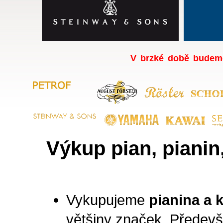
V brzké době budeme
Výkup pian, pianin,
Vykupujeme
pianina a k
většiny značek. Předevš