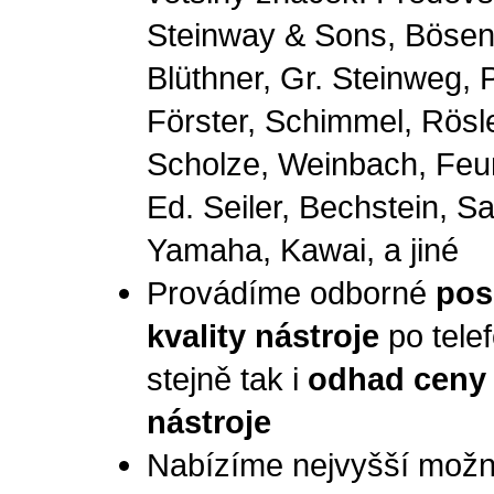
Steinway & Sons, Bösen
Blüthner, Gr. Steinweg, P
Förster, Schimmel, Rösle
Scholze, Weinbach, Feur
Ed. Seiler, Bechstein, Sa
Yamaha, Kawai, a jiné
Provádíme odborné
pos
kvality nástroje
po tele
stejně tak i
odhad ceny
nástroje
Nabízíme nejvyšší mož