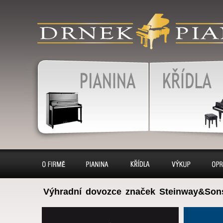
clanek
klavír, klavíry, piáno, piána
pianino, pianina, – piano 
výkup, pronájem, servis
Pianina
Klavír, klavíry
O firmě
Pianina
Klavíry
Výkup
Opr
Výhradní dovozce značek Steinway&Son