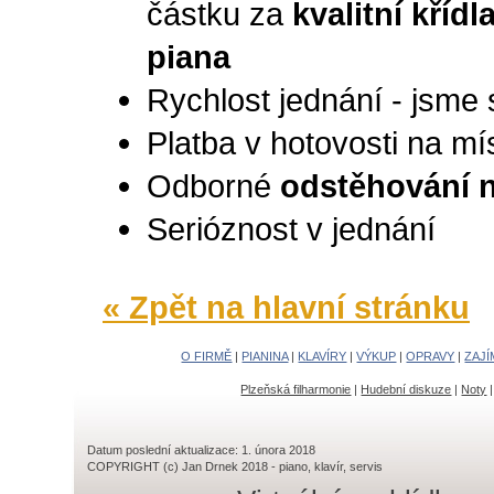
částku za
kvalitní křídla
piana
Rychlost jednání - jsme 
Platba v hotovosti na mí
Odborné
odstěhování n
Serióznost v jednání
« Zpět na hlavní stránku
O FIRMĚ
|
PIANINA
|
KLAVÍRY
|
VÝKUP
|
OPRAVY
|
ZAJÍ
Plzeňská filharmonie
|
Hudební diskuze
|
Noty
Datum poslední aktualizace: 1. února 2018
COPYRIGHT (c) Jan Drnek 2018 - piano, klavír, servis