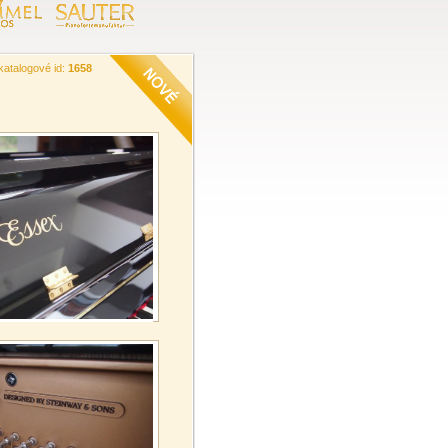
katalogové id:
1658