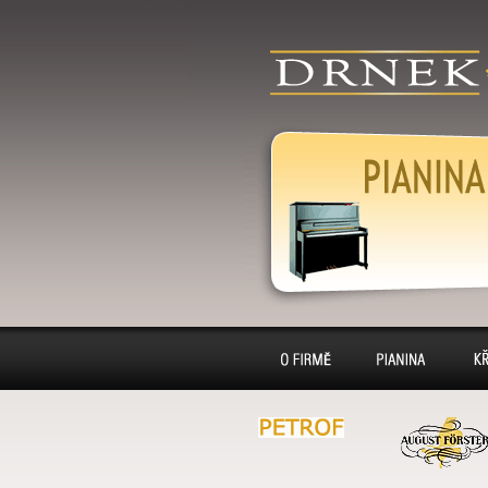
detail-pianina
klavír, klavíry, 
pianino, pianina
výkup, pronájem
Pianina
O firmě
Pianina
Kl