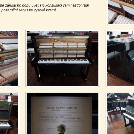
me záruku po dobu 5 let. Po konzultaci vám nástroj rádi
pozáruční servis ve vysoké kvalitě.