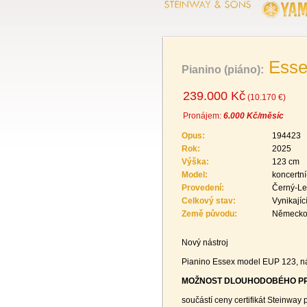
Esse
Pianino (piáno):
239.000 Kč
(10.170 €)
Pronájem:
6.000 Kč/měsíc
Opus:
194423
Rok:
2025
Výška:
123 cm
Model:
koncertní
Provedení:
Černý-Le
Celkový stav:
Vynikajíc
Země původu:
Německ
Nový nástroj
Pianino Essex model EUP 123, ná
MOŽNOST DLOUHODOBÉHO PR
součástí ceny certifikát Steinway