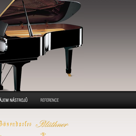
ájem pianin a
Reference
klavírů