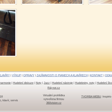
KLAVÍRY
|
VÝKUP
|
OPRAVY
|
ZAJÍMAVOSTI O PIANECH A KLAVÍRECH
|
KONTAKT
|
ODK
lharmonie
|
Hudební diskuze
|
Noty
|
Jazz
|
Hudební nástroje
|
Hudebniny, noty
|
Hudební ško
Ráj-not.cz
Virtuální prohlídka
018
TVORBA WEBU
: Inspirio 
vytvořena firmou
klavír, servis
360vision.cz