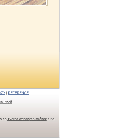
AZY
|
REFERENCE
la Plzeň
s.r.o.
Tvorba webových stránek
s.r.o.