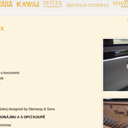
x
-s konzolemi
sk
í
o
stroj designed by Steinway & Sons
ONÁJMU A S OPCÍ KOUPĚ
 promise