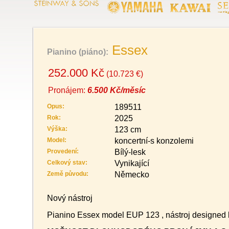
Essex
Pianino (piáno):
252.000 Kč
(10.723 €)
Pronájem:
6.500 Kč/měsíc
Opus:
189511
Rok:
2025
Výška:
123 cm
Model:
koncertní-s konzolemi
Provedení:
Bílý-lesk
Celkový stav:
Vynikající
Země původu:
Německo
Nový nástroj
Pianino Essex model EUP 123 , nástroj designed