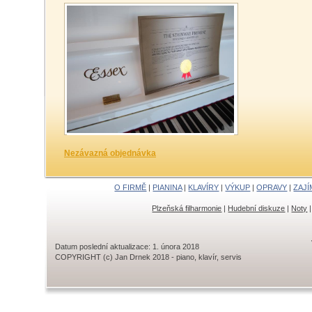
Nezávazná objednávka
O FIRMĚ
|
PIANINA
|
KLAVÍRY
|
VÝKUP
|
OPRAVY
|
ZAJÍ
Plzeňská filharmonie
|
Hudební diskuze
|
Noty
Datum poslední aktualizace: 1. února 2018
COPYRIGHT (c) Jan Drnek 2018 - piano, klavír, servis