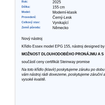
Rok:
2025
Délka:
155 cm
Model:
Moderní-klasik
Provedení:
Černý-Lesk
Celkový stav:
Vynikající
Země původu:
Německo
Nový nástroj
Křídlo Essex model EPG 155, nástroj designed b
MOŽNOST DLOUHODOBÉHO PRONÁJMU A S 
součástí ceny certifikát Steinway promise
Na toto křídlo (klavír) poskytujeme záruku po dobu 
vám nástroj rádi dovezeme, poskytujeme záruční a
vysoké kvalitě.