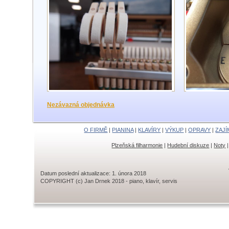
Nezávazná objednávka
O FIRMĚ
|
PIANINA
|
KLAVÍRY
|
VÝKUP
|
OPRAVY
|
ZAJÍ
Plzeňská filharmonie
|
Hudební diskuze
|
Noty
Datum poslední aktualizace: 1. února 2018
COPYRIGHT (c) Jan Drnek 2018 - piano, klavír, servis