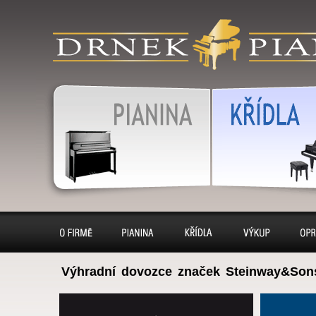
detail-klaviry
klavír, klavíry, piáno, piána
pianino, pianina, – piano 
výkup, pronájem, servis
Pianina
Klavír, klavíry
O firmě
Pianina
Klavíry
Výkup
Opr
Výhradní dovozce značek Steinway&Son