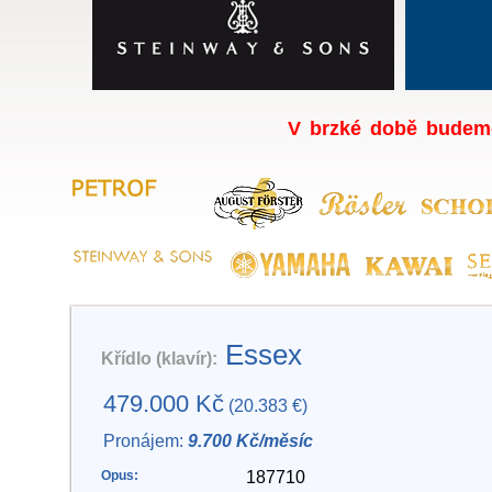
V brzké době budeme
Essex
Křídlo (klavír):
479.000 Kč
(20.383 €)
Pronájem:
9.700 Kč/měsíc
Opus:
187710