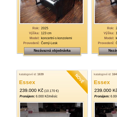
Rok:
2025
Rok:
Výška:
123 cm
Výška:
Model:
koncertní-s konzolemi
Model:
Provedení:
Černý-Lesk
Provedení:
Nezávazná objednávka
Nezá
katalogové id:
1639
katalogové id:
164
Essex
Essex
239.000 Kč
239.000 K
(10.170 €)
Pronájem:
6.000 Kč/měsíc
Pronájem:
6.00