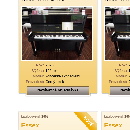
Rok:
2025
Rok:
Výška:
123 cm
Výška:
Model:
koncertní-s konzolemi
Model:
Provedení:
Černý-Lesk
Provedení:
Nezávazná objednávka
Nezá
katalogové id:
1657
katalogové id:
165
Essex
Essex