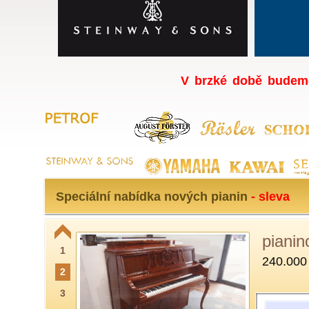
V brzké době budeme
Speciální nabídka nových pianin
- sleva
pianin
1
240.000
2
3