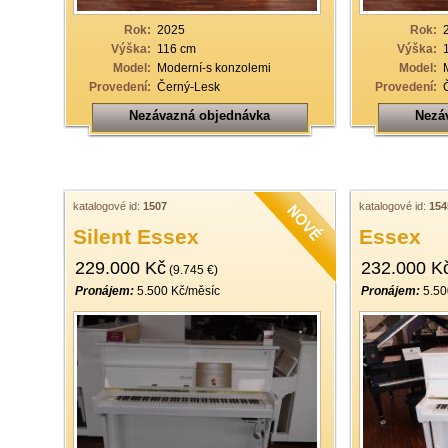
Rok:
2025
Rok:
Výška:
116 cm
Výška:
Model:
Moderní-s konzolemi
Model:
Provedení:
Černý-Lesk
Provedení:
Nezávazná objednávka
Nezá
katalogové id:
1507
katalogové id:
154
Silent Essex
Essex
229.000 Kč
232.000 K
(9.745 €)
Pronájem:
5.500 Kč/měsíc
Pronájem:
5.50