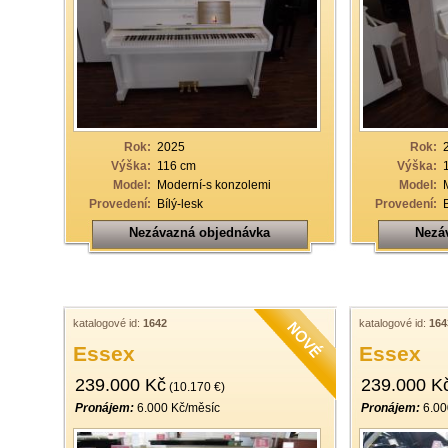
Rok:
2025
Rok:
Výška:
116 cm
Výška:
Model:
Moderní-s konzolemi
Model:
Provedení:
Bílý-lesk
Provedení:
Nezávazná objednávka
Nezá
katalogové id:
1642
katalogové id:
164
Essex
Essex
239.000 Kč
239.000 K
(10.170 €)
Pronájem:
6.000 Kč/měsíc
Pronájem:
6.00