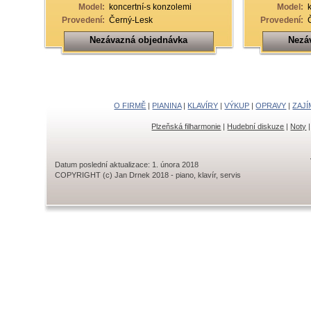
Model:
koncertní-s konzolemi
Model:
Provedení:
Černý-Lesk
Provedení:
Nezávazná objednávka
Nezá
O FIRMĚ
|
PIANINA
|
KLAVÍRY
|
VÝKUP
|
OPRAVY
|
ZAJÍ
Plzeňská filharmonie
|
Hudební diskuze
|
Noty
Datum poslední aktualizace: 1. února 2018
COPYRIGHT (c) Jan Drnek 2018 - piano, klavír, servis