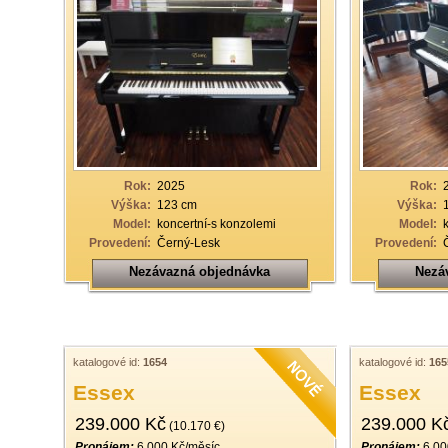
Rok:
2025
Rok:
Výška:
123 cm
Výška:
Model:
koncertní-s konzolemi
Model:
Provedení:
Černý-Lesk
Provedení:
Nezávazná objednávka
Nezá
katalogové id:
1654
katalogové id:
165
Essex
Essex
239.000 Kč
239.000 K
(10.170 €)
Pronájem:
6.000 Kč/měsíc
Pronájem:
6.00