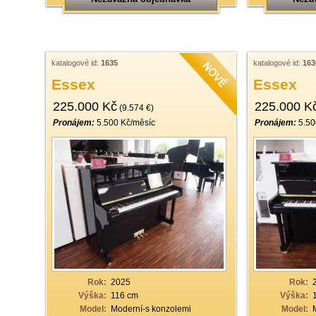
katalogové id:
1635
katalogové id:
163
Essex
Essex
225.000 Kč
225.000 K
(9.574 €)
Pronájem:
5.500 Kč/měsíc
Pronájem:
5.50
Rok:
2025
Rok:
Výška:
116 cm
Výška:
Model:
Moderní-s konzolemi
Model: