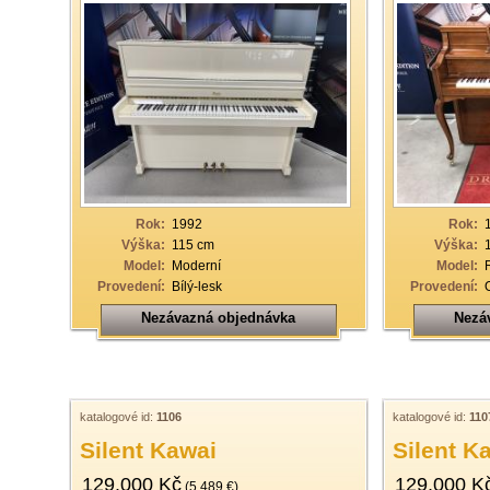
Rok:
1992
Rok:
Výška:
115 cm
Výška:
Model:
Moderní
Model:
Provedení:
Bílý-lesk
Provedení:
Nezávazná objednávka
Nezá
katalogové id:
1106
katalogové id:
110
Silent Kawai
Silent K
129.000 Kč
129.000 K
(5.489 €)