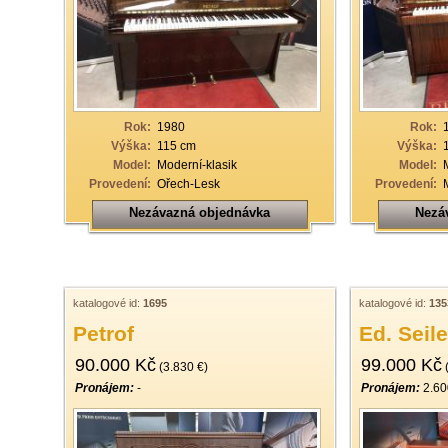
33
34
35
36
Rok:
1980
Rok:
37
Výška:
115 cm
Výška:
Model:
Moderní-klasik
Model:
38
Provedení:
Ořech-Lesk
Provedení:
39
Nezávazná objednávka
Nezá
40
katalogové id:
1695
katalogové id:
135
Petrof
Ed. Seile
90.000 Kč
99.000 Kč
(3.830 €)
(
Pronájem:
-
Pronájem:
2.60