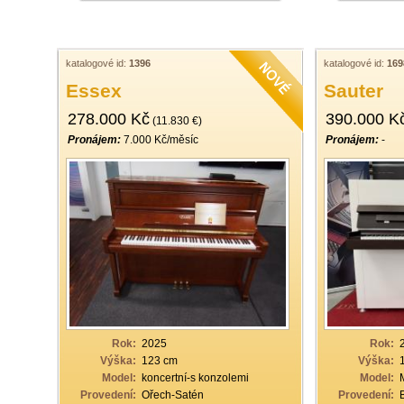
katalogové id:
1396
katalogové id:
169
Essex
Sauter
278.000 Kč
390.000 K
(11.830 €)
Pronájem:
7.000 Kč/měsíc
Pronájem:
-
Rok:
2025
Rok:
Výška:
123 cm
Výška:
Model:
koncertní-s konzolemi
Model:
Provedení:
Ořech-Satén
Provedení: