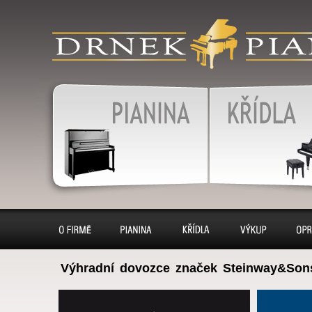
produkty
klavír, klavíry, piáno, piána
pianino, pianina, – piano 
výkup, pronájem, servis
Pianina
Klavír, klavíry
O firmě
Pianina
Klavíry
Výkup
Opr
Výhradní dovozce značek Steinway&Son