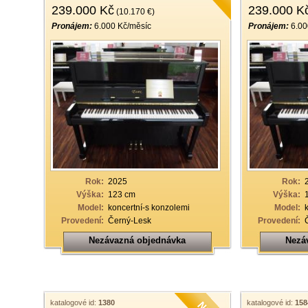
239.000 Kč
239.000 K
(10.170 €)
Pronájem:
6.000 Kč/měsíc
Pronájem:
6.00
Rok:
2025
Rok:
Výška:
123 cm
Výška:
Model:
koncertní-s konzolemi
Model:
Provedení:
Černý-Lesk
Provedení:
Nezávazná objednávka
Nezá
katalogové id:
1380
katalogové id:
158