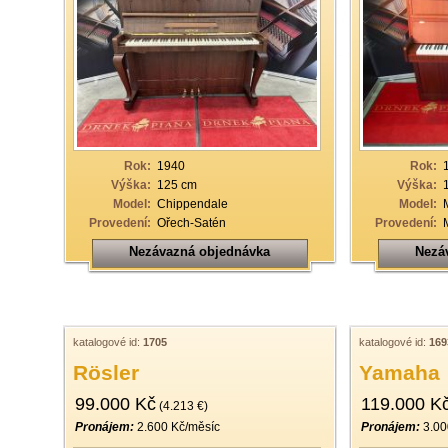
Rok:
1940
Rok:
Výška:
125 cm
Výška:
Model:
Chippendale
Model:
Provedení:
Ořech-Satén
Provedení:
Nezávazná objednávka
Nezá
katalogové id:
1705
katalogové id:
169
Rösler
Yamaha
99.000 Kč
119.000 K
(4.213 €)
Pronájem:
2.600 Kč/měsíc
Pronájem:
3.00