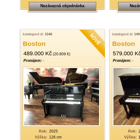
Nezávazná objednávka
Nezá
katalogové id:
1546
katalogové id:
140
Boston
Boston
489.000 Kč
579.000 K
(20.809 €)
Pronájem:
-
Pronájem:
-
Rok:
2025
Rok:
Výška:
126 cm
Výška: