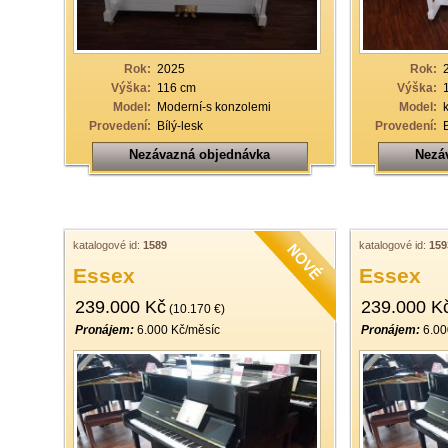
Rok:
2025
Rok:
Výška:
116 cm
Výška:
Model:
Moderní-s konzolemi
Model:
Provedení:
Bílý-lesk
Provedení:
Nezávazná objednávka
Nezá
katalogové id:
1589
katalogové id:
159
Essex
Essex
239.000 Kč
239.000 K
(10.170 €)
Pronájem:
6.000 Kč/měsíc
Pronájem:
6.00