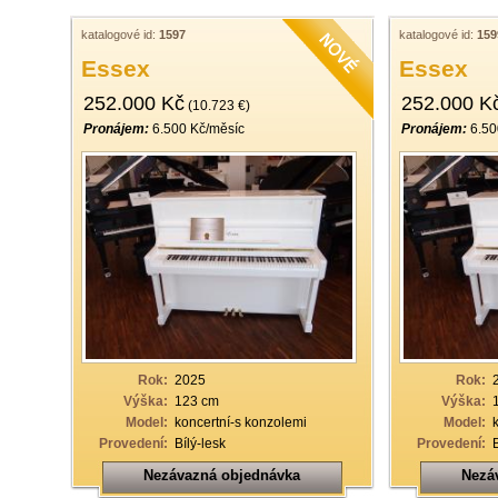
katalogové id:
1597
katalogové id:
159
Essex
Essex
252.000 Kč
252.000 K
(10.723 €)
Pronájem:
6.500 Kč/měsíc
Pronájem:
6.50
Rok:
2025
Rok:
Výška:
123 cm
Výška:
Model:
koncertní-s konzolemi
Model:
Provedení:
Bílý-lesk
Provedení:
Nezávazná objednávka
Nezá