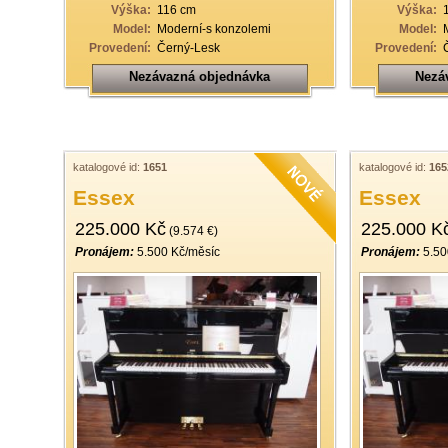
Výška:
116 cm
Výška:
Model:
Moderní-s konzolemi
Model:
Provedení:
Černý-Lesk
Provedení:
Nezávazná objednávka
Nezá
katalogové id:
1651
katalogové id:
165
Essex
Essex
225.000 Kč
225.000 K
(9.574 €)
Pronájem:
5.500 Kč/měsíc
Pronájem:
5.50