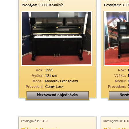
Pronájem:
3.000 Kč/měsíc
Pronájem:
3.00
Rok:
1995
Rok:
Výška:
121 cm
Výška:
Model:
Moderní-s konzolemi
Model:
Provedení:
Černý-Lesk
Provedení:
Nezávazná objednávka
Nezá
katalogové id:
1110
katalogové id:
111