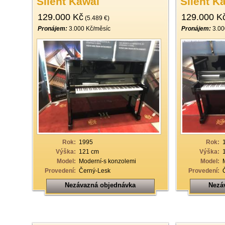
Silent Kawai
Silent K
129.000 Kč
129.000 K
(5.489 €)
Pronájem:
3.000 Kč/měsíc
Pronájem:
3.00
Rok:
1995
Rok:
Výška:
121 cm
Výška:
Model:
Moderní-s konzolemi
Model:
Provedení:
Černý-Lesk
Provedení:
Nezávazná objednávka
Nezá