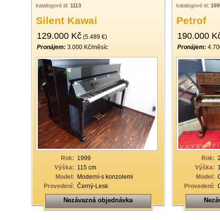
katalogové id:
1113
katalogové id:
169
Silent Kawai
Petrof
129.000 Kč
190.000 K
(5.489 €)
Pronájem:
3.000 Kč/měsíc
Pronájem:
4.70
Rok:
1999
Rok:
Výška:
115 cm
Výška:
Model:
Moderní-s konzolemi
Model:
Provedení:
Černý-Lesk
Provedení:
Nezávazná objednávka
Nezá