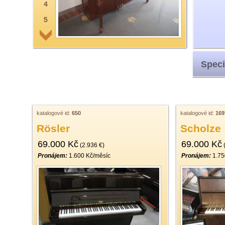
4
5
6
7
Speci
8
9
10
11
katalogové id:
650
katalogové id:
169
Rösler
Scholze
12
69.000 Kč
69.000 Kč
13
(2.936 €)
(
Pronájem:
1.600 Kč/měsíc
Pronájem:
1.75
14
15
16
17
18