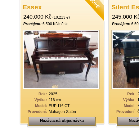
Essex
Silent E
240.000 Kč
245.000 K
(10.213 €)
Pronájem:
6.500 Kč/měsíc
Pronájem:
6.50
Rok:
2025
Rok:
Výška:
116 cm
Výška:
Model:
EUP 116 CT
Model:
Provedení:
Mahagon-Satén
Provedení:
Nezávazná objednávka
Nezá