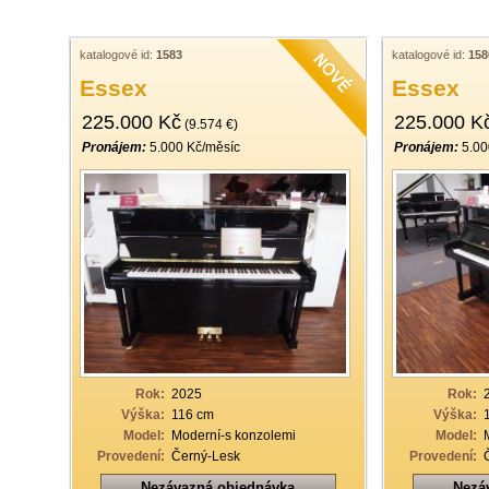
katalogové id:
1583
katalogové id:
158
Essex
Essex
225.000 Kč
225.000 K
(9.574 €)
Pronájem:
5.000 Kč/měsíc
Pronájem:
5.00
Rok:
2025
Rok:
Výška:
116 cm
Výška:
Model:
Moderní-s konzolemi
Model:
Provedení:
Černý-Lesk
Provedení:
Nezávazná objednávka
Nezá