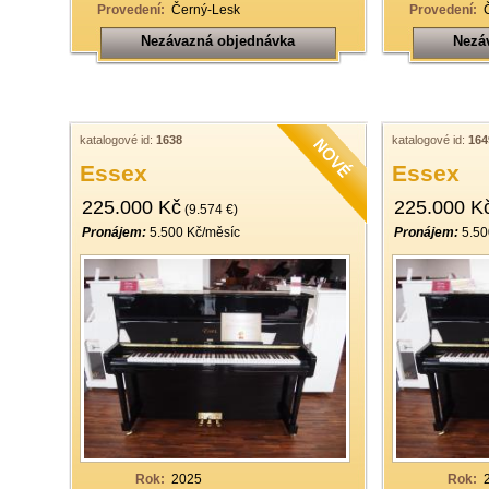
Provedení:
Černý-Lesk
Provedení:
Nezávazná objednávka
Nezá
katalogové id:
1638
katalogové id:
164
Essex
Essex
225.000 Kč
225.000 K
(9.574 €)
Pronájem:
5.500 Kč/měsíc
Pronájem:
5.50
Rok:
2025
Rok: