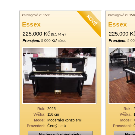
katalogové id:
1583
katalogové id:
158
Essex
Essex
225.000 Kč
225.000 K
(9.574 €)
Pronájem:
5.000 Kč/měsíc
Pronájem:
5.00
Rok:
2025
Rok:
Výška:
116 cm
Výška:
Model:
Moderní-s konzolemi
Model:
Provedení:
Černý-Lesk
Provedení:
Nezávazná objednávka
Nezá