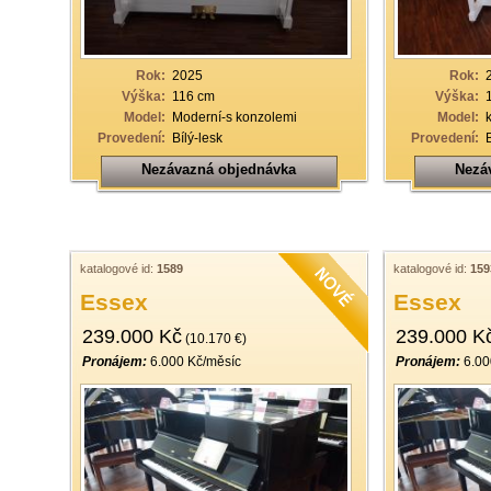
Rok:
2025
Rok:
Výška:
116 cm
Výška:
Model:
Moderní-s konzolemi
Model:
Provedení:
Bílý-lesk
Provedení:
Nezávazná objednávka
Nezá
katalogové id:
1589
katalogové id:
159
Essex
Essex
239.000 Kč
239.000 K
(10.170 €)
Pronájem:
6.000 Kč/měsíc
Pronájem:
6.00