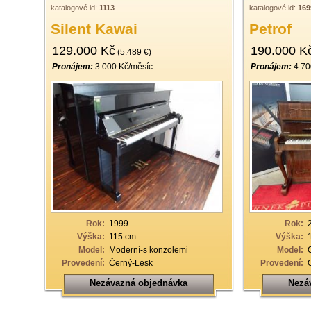
katalogové id:
1113
katalogové id:
169
Silent Kawai
Petrof
129.000 Kč
190.000 K
(5.489 €)
Pronájem:
3.000 Kč/měsíc
Pronájem:
4.70
Rok:
1999
Rok:
Výška:
115 cm
Výška:
Model:
Moderní-s konzolemi
Model:
Provedení:
Černý-Lesk
Provedení:
Nezávazná objednávka
Nezá