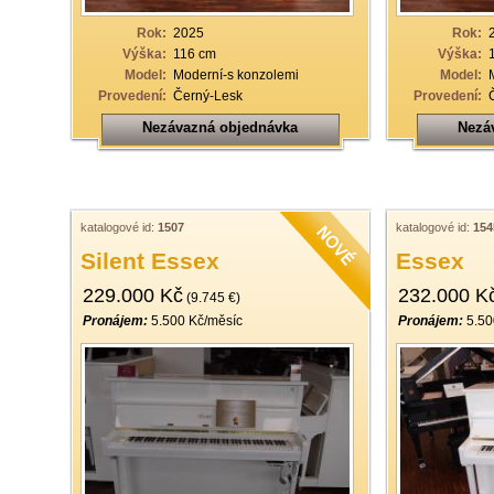
Rok:
2025
Rok:
Výška:
116 cm
Výška:
Model:
Moderní-s konzolemi
Model:
Provedení:
Černý-Lesk
Provedení:
Nezávazná objednávka
Nezá
katalogové id:
1507
katalogové id:
154
Silent Essex
Essex
229.000 Kč
232.000 K
(9.745 €)
Pronájem:
5.500 Kč/měsíc
Pronájem:
5.50