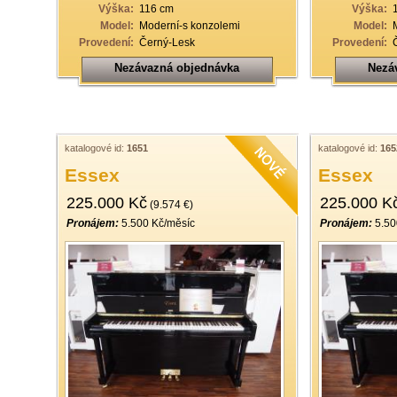
Výška:
116 cm
Výška:
Model:
Moderní-s konzolemi
Model:
Provedení:
Černý-Lesk
Provedení:
Nezávazná objednávka
Nezá
katalogové id:
1651
katalogové id:
165
Essex
Essex
225.000 Kč
225.000 K
(9.574 €)
Pronájem:
5.500 Kč/měsíc
Pronájem:
5.50