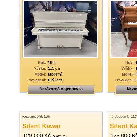
Rok:
1992
Rok:
Výška:
115 cm
Výška:
Model:
Moderní
Model:
Provedení:
Bílý-lesk
Provedení:
Nezávazná objednávka
Nezá
katalogové id:
1106
katalogové id:
110
Silent Kawai
Silent K
129.000 Kč
129.000 K
(5.489 €)