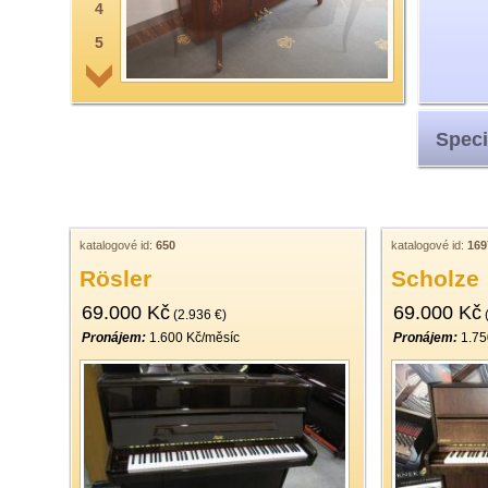
4
5
6
7
Speci
8
9
10
11
katalogové id:
650
katalogové id:
169
Rösler
Scholze
12
69.000 Kč
69.000 Kč
13
(2.936 €)
(
Pronájem:
1.600 Kč/měsíc
Pronájem:
1.75
14
15
16
17
18