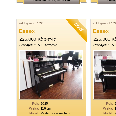
katalogové id:
1635
katalogové id:
163
Essex
Essex
225.000 Kč
225.000 K
(9.574 €)
Pronájem:
5.500 Kč/měsíc
Pronájem:
5.50
Rok:
2025
Rok:
Výška:
116 cm
Výška:
Model:
Moderní-s konzolemi
Model: