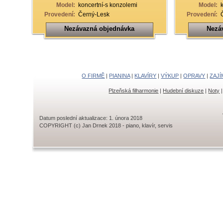
Model:
koncertní-s konzolemi
Model:
Provedení:
Černý-Lesk
Provedení:
Nezávazná objednávka
Nezá
O FIRMĚ
|
PIANINA
|
KLAVÍRY
|
VÝKUP
|
OPRAVY
|
ZAJÍ
Plzeňská filharmonie
|
Hudební diskuze
|
Noty
Datum poslední aktualizace: 1. února 2018
COPYRIGHT (c) Jan Drnek 2018 - piano, klavír, servis