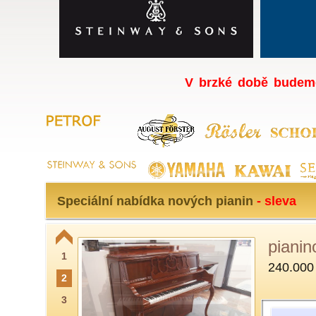
V brzké době budeme
Speciální nabídka nových pianin
- sleva
pianin
1
240.000
2
3