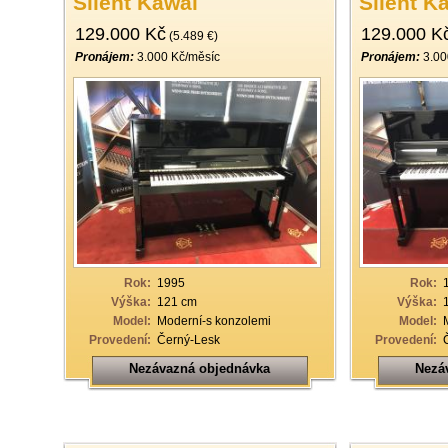
Silent Kawai
Silent K
129.000 Kč
129.000 K
(5.489 €)
Pronájem:
3.000 Kč/měsíc
Pronájem:
3.00
Rok:
1995
Rok:
Výška:
121 cm
Výška:
Model:
Moderní-s konzolemi
Model:
Provedení:
Černý-Lesk
Provedení:
Nezávazná objednávka
Nezá