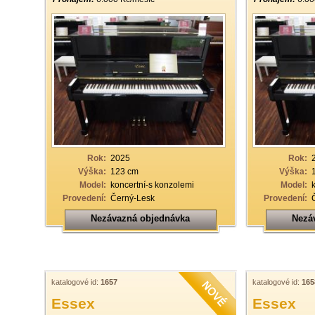
Rok:
2025
Rok:
Výška:
123 cm
Výška:
Model:
koncertní-s konzolemi
Model:
Provedení:
Černý-Lesk
Provedení:
Nezávazná objednávka
Nezá
katalogové id:
1657
katalogové id:
165
Essex
Essex