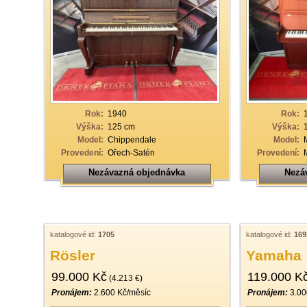
Rok:
1940
Rok:
Výška:
125 cm
Výška:
Model:
Chippendale
Model:
Provedení:
Ořech-Satén
Provedení:
Nezávazná objednávka
Nezá
katalogové id:
1705
katalogové id:
169
Rösler
Yamaha
99.000 Kč
119.000 K
(4.213 €)
Pronájem:
2.600 Kč/měsíc
Pronájem:
3.00