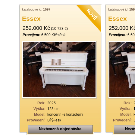
katalogové id:
1597
katalogové id:
159
Essex
Essex
252.000 Kč
252.000 K
(10.723 €)
Pronájem:
6.500 Kč/měsíc
Pronájem:
6.50
Rok:
2025
Rok:
Výška:
123 cm
Výška:
Model:
koncertní-s konzolemi
Model:
Provedení:
Bílý-lesk
Provedení:
Nezávazná objednávka
Nezá