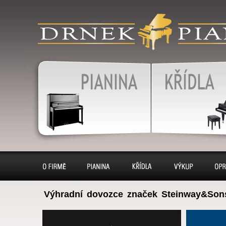
produkty
klavír, klavíry, piáno, piána
pianino, pianina, – piano 
výkup, pronájem, servis
Pianina
Klavír, klavíry
O firmě
Pianina
Klavíry
Výkup
Opr
Výhradní dovozce značek Steinway&Son