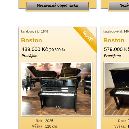
Nezávazná objednávka
Nezá
katalogové id:
1546
katalogové id:
140
Boston
Boston
489.000 Kč
579.000 K
(20.809 €)
Pronájem:
-
Pronájem:
-
Rok:
2025
Rok:
Výška:
126 cm
Výška: