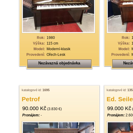
33
34
35
36
Rok:
1980
Rok:
37
Výška:
115 cm
Výška:
Model:
Moderní-klasik
Model:
38
Provedení:
Ořech-Lesk
Provedení:
39
Nezávazná objednávka
Nezá
40
katalogové id:
1695
katalogové id:
135
Petrof
Ed. Seile
90.000 Kč
99.000 Kč
(3.830 €)
(
Pronájem:
-
Pronájem:
2.60