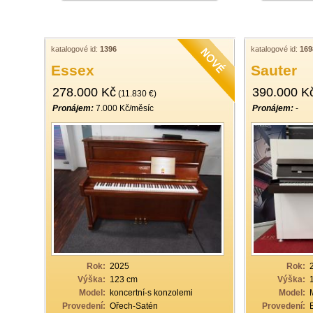
katalogové id:
1396
katalogové id:
169
Essex
Sauter
278.000 Kč
390.000 K
(11.830 €)
Pronájem:
7.000 Kč/měsíc
Pronájem:
-
Rok:
2025
Rok:
Výška:
123 cm
Výška:
Model:
koncertní-s konzolemi
Model:
Provedení:
Ořech-Satén
Provedení: