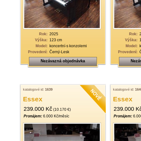
Rok:
2025
Rok:
Výška:
123 cm
Výška:
Model:
koncertní-s konzolemi
Model:
Provedení:
Černý-Lesk
Provedení:
Nezávazná objednávka
Nezá
katalogové id:
1639
katalogové id:
164
Essex
Essex
239.000 Kč
239.000 K
(10.170 €)
Pronájem:
6.000 Kč/měsíc
Pronájem:
6.00