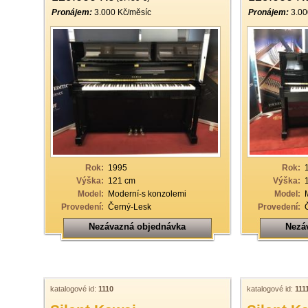
Pronájem:
3.000 Kč/měsíc
Pronájem:
3.00
Rok:
1995
Rok:
Výška:
121 cm
Výška:
Model:
Moderní-s konzolemi
Model:
Provedení:
Černý-Lesk
Provedení:
Nezávazná objednávka
Nezá
katalogové id:
1110
katalogové id:
111