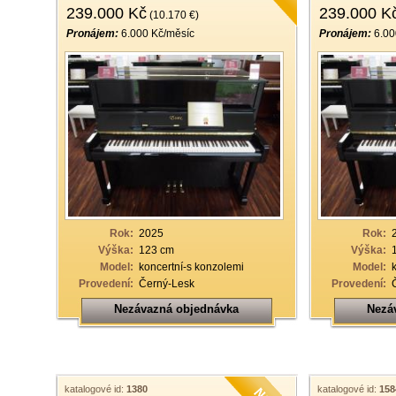
239.000 Kč
239.000 K
(10.170 €)
Pronájem:
6.000 Kč/měsíc
Pronájem:
6.00
Rok:
2025
Rok:
Výška:
123 cm
Výška:
Model:
koncertní-s konzolemi
Model:
Provedení:
Černý-Lesk
Provedení:
Nezávazná objednávka
Nezá
katalogové id:
1380
katalogové id:
158