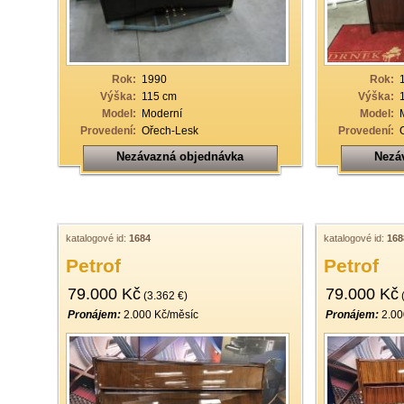
19
20
21
Rok:
1990
Rok:
Výška:
115 cm
Výška:
22
Model:
Moderní
Model:
Provedení:
Ořech-Lesk
Provedení:
23
Nezávazná objednávka
Nezá
24
25
26
katalogové id:
1684
katalogové id:
168
27
Petrof
Petrof
28
79.000 Kč
79.000 Kč
(3.362 €)
(
29
Pronájem:
2.000 Kč/měsíc
Pronájem:
2.00
30
31
32