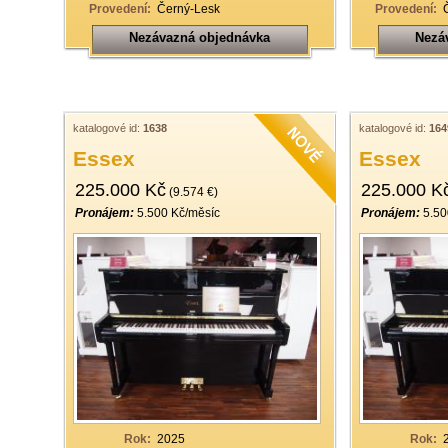
Provedení:
Černý-Lesk
Provedení:
Nezávazná objednávka
Nezá
katalogové id:
1638
katalogové id:
164
Essex
Essex
225.000 Kč
225.000 K
(9.574 €)
Pronájem:
5.500 Kč/měsíc
Pronájem:
5.50
Rok:
2025
Rok: