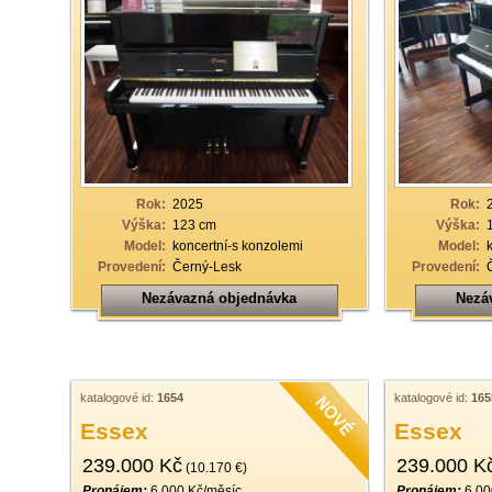
Rok:
2025
Rok:
Výška:
123 cm
Výška:
Model:
koncertní-s konzolemi
Model:
Provedení:
Černý-Lesk
Provedení:
Nezávazná objednávka
Nezá
katalogové id:
1654
katalogové id:
165
Essex
Essex
239.000 Kč
239.000 K
(10.170 €)
Pronájem:
6.000 Kč/měsíc
Pronájem:
6.00