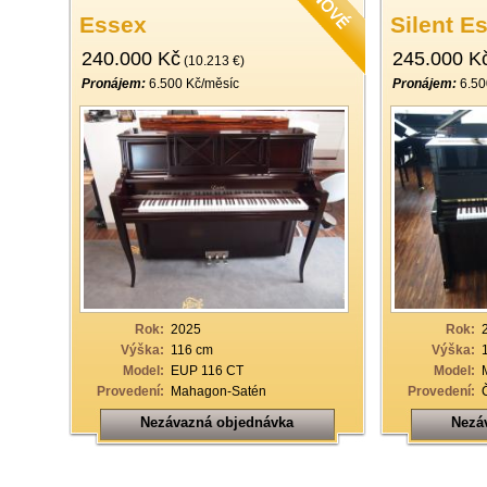
Essex
Silent E
240.000 Kč
245.000 K
(10.213 €)
Pronájem:
6.500 Kč/měsíc
Pronájem:
6.50
Rok:
2025
Rok:
Výška:
116 cm
Výška:
Model:
EUP 116 CT
Model:
Provedení:
Mahagon-Satén
Provedení:
Nezávazná objednávka
Nezá