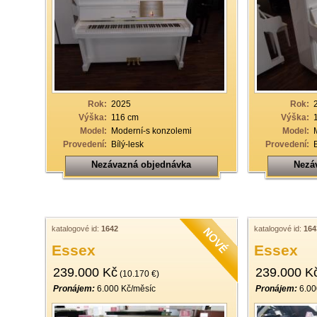
Rok:
2025
Rok:
Výška:
116 cm
Výška:
Model:
Moderní-s konzolemi
Model:
Provedení:
Bílý-lesk
Provedení:
Nezávazná objednávka
Nezá
katalogové id:
1642
katalogové id:
164
Essex
Essex
239.000 Kč
239.000 K
(10.170 €)
Pronájem:
6.000 Kč/měsíc
Pronájem:
6.00