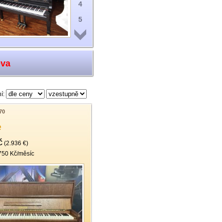
4
5
6
7
eva
8
9
í:
10
11
70
e
12
č
13
(2.936 €)
750 Kč/měsíc
14
15
16
17
18