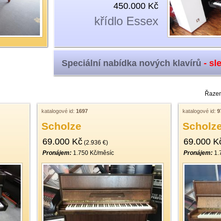
450.000 Kč
křídlo Essex
Speciální nabídka nových klavírů
- sl
Řazen
katalogové id:
1697
katalogové id:
9
Scholze
Scholz
69.000 Kč
69.000 K
(2.936 €)
Pronájem:
1.750 Kč/měsíc
Pronájem:
1.