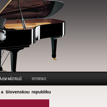
ájem pianin a
Reference
a Slovenskou republiku
klavírů