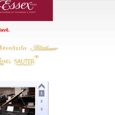
lavě.
1
2
3