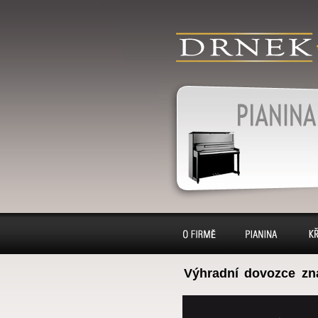
produkty
klavír, klavíry, 
pianino, pianina
výkup, pronájem
Pianina
O firmě
Pianina
Kl
Výhradní dovozce zn