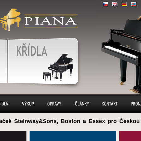
piáno, piána,
CZ
|
|
|
EN
DE
SK
, – piano prodej,
, servis
Klavír, klavíry
avíry
Výkup
Opravy
Sídlo
Kontakt
Pron
aček Steinway&Sons, Boston a Essex pro Českou 