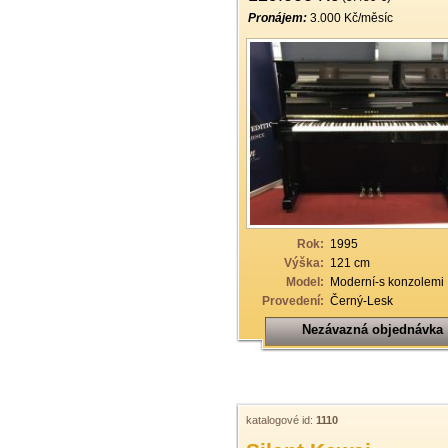
Pronájem:
3.000 Kč/měsíc
Rok:
1995
Výška:
121 cm
Model:
Moderní-s konzolemi
Provedení:
Černý-Lesk
Nezávazná objednávka
katalogové id:
1110