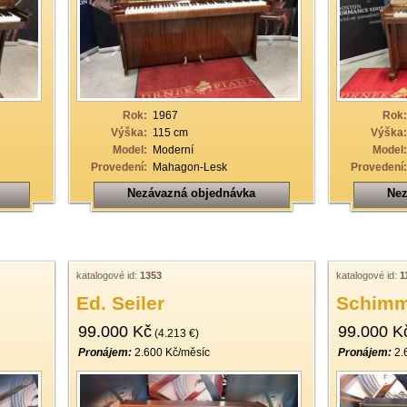
Rok:
1967
Rok:
Výška:
115 cm
Výška:
Model:
Moderní
Model:
Provedení:
Mahagon-Lesk
Provedení:
Nezávazná objednávka
Nez
katalogové id:
1353
katalogové id:
1
Ed. Seiler
Schimm
99.000 Kč
99.000 K
(4.213 €)
Pronájem:
2.600 Kč/měsíc
Pronájem:
2.