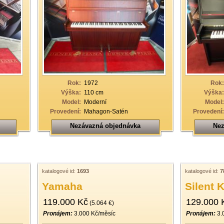
Rok:
1972
Rok:
Výška:
110 cm
Výška:
Model:
Moderní
Model:
Provedení:
Mahagon-Satén
Provedení:
Nezávazná objednávka
Nez
katalogové id:
1693
katalogové id:
7
Yamaha
Silent 
119.000 Kč
129.000 
(5.064 €)
Pronájem:
3.000 Kč/měsíc
Pronájem:
3.