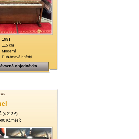
1991
115 cm
Moderní
Dub-tmavě hnědý
ávazná objednávka
146
el
č
(4.213 €)
600 Kč/měsíc