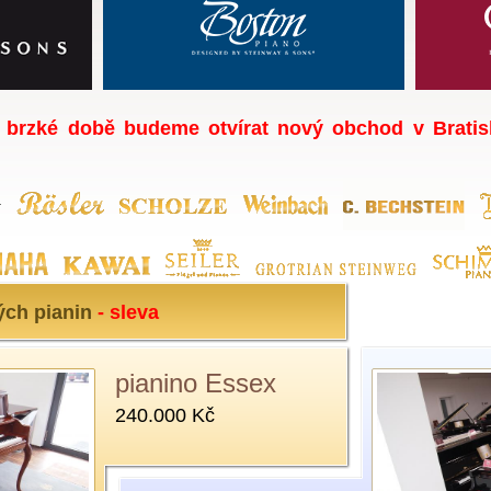
 brzké době budeme otvírat nový obchod v Bratis
ých pianin
- sleva
pianino Essex
pianino Essex
240.000 Kč
240.000 Kč