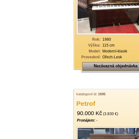
33
34
35
36
Rok:
1980
37
Výška:
115 cm
Model:
Moderní-klasik
38
Provedení:
Ořech-Lesk
39
Nezávazná objednávka
40
katalogové id:
1695
Petrof
90.000 Kč
(3.830 €)
Pronájem:
-