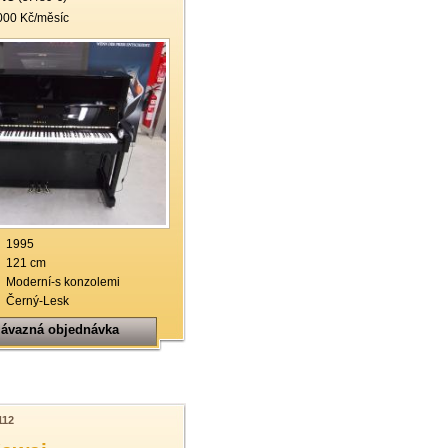
000 Kč/měsíc
1995
121 cm
Moderní-s konzolemi
Černý-Lesk
ávazná objednávka
112