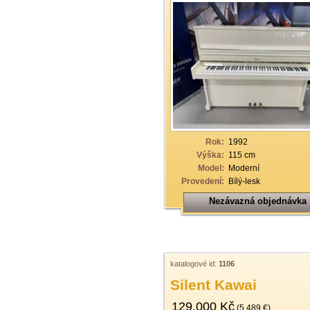
Rok:
1992
Výška:
115 cm
Model:
Moderní
Provedení:
Bílý-lesk
Nezávazná objednávka
katalogové id:
1106
Silent Kawai
129.000 Kč
(5.489 €)