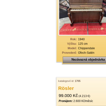
Rok:
1940
Výška:
125 cm
Model:
Chippendale
Provedení:
Ořech-Satén
Nezávazná objednávka
katalogové id:
1705
Rösler
99.000 Kč
(4.213 €)
Pronájem:
2.600 Kč/měsíc