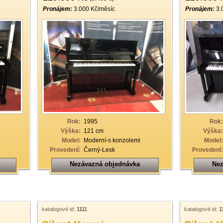
Pronájem:
3.000 Kč/měsíc
Pronájem:
3.
Rok:
1995
Rok:
Výška:
121 cm
Výška:
Model:
Moderní-s konzolemi
Model:
Provedení:
Černý-Lesk
Provedení:
Nezávazná objednávka
Nez
katalogové id:
1111
katalogové id:
1