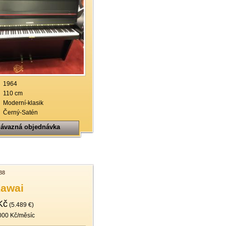
1964
110 cm
Moderní-klasik
Černý-Satén
ávazná objednávka
88
Kawai
Kč
(5.489 €)
000 Kč/měsíc