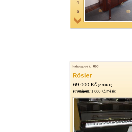
4
5
6
7
8
9
10
11
katalogové id:
650
Rösler
12
69.000 Kč
13
(2.936 €)
Pronájem:
1.600 Kč/měsíc
14
15
16
17
18