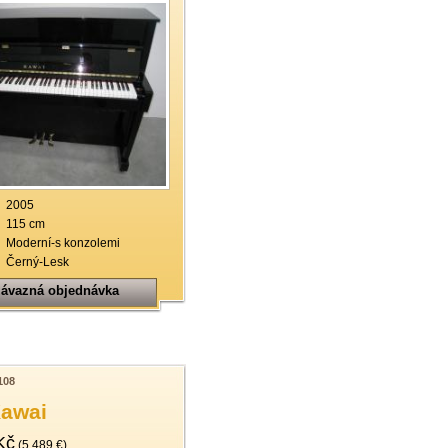
2005
115 cm
Moderní-s konzolemi
Černý-Lesk
ávazná objednávka
108
Kawai
Kč
(5.489 €)