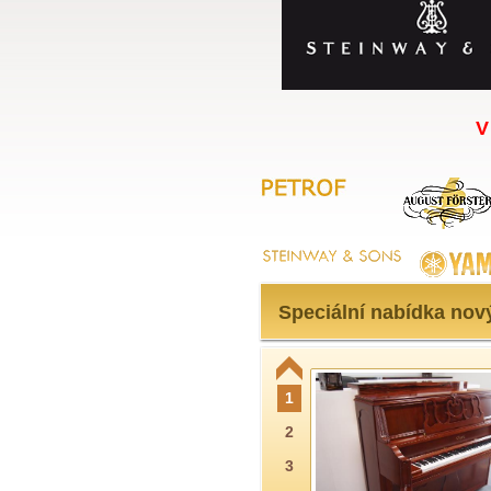
V
Speciální nabídka nov
1
2
3