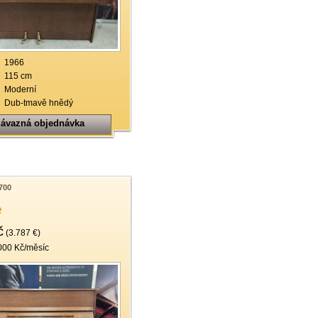
19
20
21
1966
115 cm
22
Moderní
Dub-tmavě hnědý
ávazná objednávka
700
e
č
(3.787 €)
000 Kč/měsíc