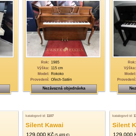
Rok:
1985
Rok:
Výška:
115 cm
Výška:
Model:
Rokoko
Model:
Provedení:
Ořech-Satén
Provedení:
Nezávazná objednávka
Nez
katalogové id:
1107
katalogové id:
1
Silent Kawai
Silent 
129.000 Kč
129.000 
(5.489 €)