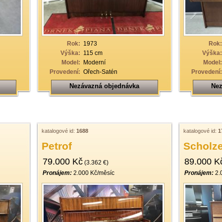
Rok:
1973
Rok:
Výška:
115 cm
Výška:
Model:
Moderní
Model:
Provedení:
Ořech-Satén
Provedení:
Nezávazná objednávka
Nez
katalogové id:
1688
katalogové id:
1
Petrof
Scholz
79.000 Kč
89.000 K
(3.362 €)
Pronájem:
2.000 Kč/měsíc
Pronájem:
2.