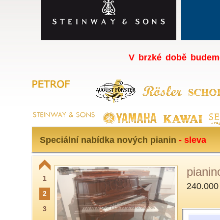
V brzké době budeme
Speciální nabídka nových pianin
- sleva
pianin
1
240.000
2
3