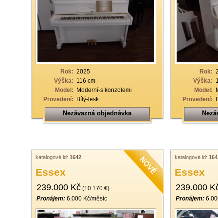
Rok:
2025
Rok:
Výška:
116 cm
Výška:
Model:
Moderní-s konzolemi
Model:
Provedení:
Bílý-lesk
Provedení:
Nezávazná objednávka
Nezá
katalogové id:
1642
katalogové id:
164
Essex
Essex
239.000 Kč
239.000 K
(10.170 €)
Pronájem:
6.000 Kč/měsíc
Pronájem:
6.00