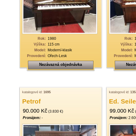
33
34
35
36
Rok:
1980
Rok:
37
Výška:
115 cm
Výška:
Model:
Moderní-klasik
Model:
38
Provedení:
Ořech-Lesk
Provedení:
39
Nezávazná objednávka
Nezá
40
katalogové id:
1695
katalogové id:
135
Petrof
Ed. Seile
90.000 Kč
99.000 Kč
(3.830 €)
(
Pronájem:
-
Pronájem:
2.60