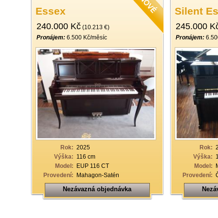
Essex
Silent E
240.000 Kč
245.000 K
(10.213 €)
Pronájem:
6.500 Kč/měsíc
Pronájem:
6.50
Rok:
2025
Rok:
Výška:
116 cm
Výška:
Model:
EUP 116 CT
Model:
Provedení:
Mahagon-Satén
Provedení:
Nezávazná objednávka
Nezá