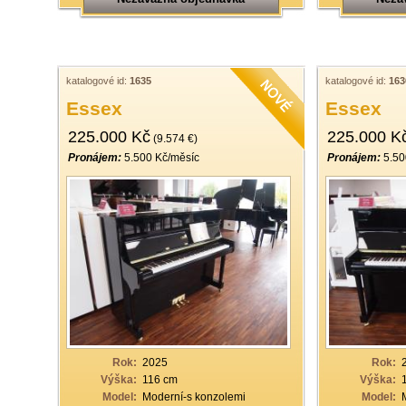
katalogové id:
1635
katalogové id:
163
Essex
Essex
225.000 Kč
225.000 K
(9.574 €)
Pronájem:
5.500 Kč/měsíc
Pronájem:
5.50
Rok:
2025
Rok:
Výška:
116 cm
Výška:
Model:
Moderní-s konzolemi
Model: