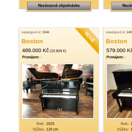
Nezávazná objednávka
Nezá
katalogové id:
1546
katalogové id:
140
Boston
Boston
489.000 Kč
579.000 K
(20.809 €)
Pronájem:
-
Pronájem:
-
Rok:
2025
Rok:
Výška:
126 cm
Výška: