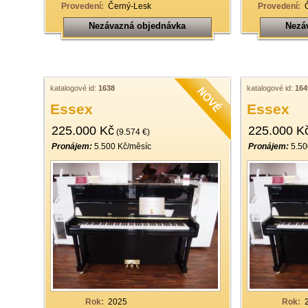
Provedení:
Černý-Lesk
Provedení:
Nezávazná objednávka
Nezá
katalogové id:
1638
katalogové id:
164
Essex
Essex
225.000 Kč
225.000 K
(9.574 €)
Pronájem:
5.500 Kč/měsíc
Pronájem:
5.50
Rok:
2025
Rok: