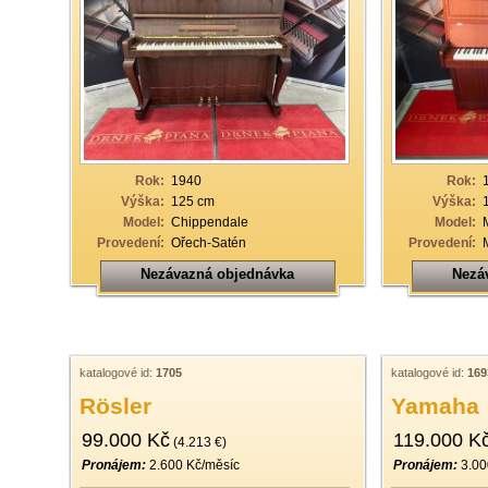
Rok:
1940
Rok:
Výška:
125 cm
Výška:
Model:
Chippendale
Model:
Provedení:
Ořech-Satén
Provedení:
Nezávazná objednávka
Nezá
katalogové id:
1705
katalogové id:
169
Rösler
Yamaha
99.000 Kč
119.000 K
(4.213 €)
Pronájem:
2.600 Kč/měsíc
Pronájem:
3.00