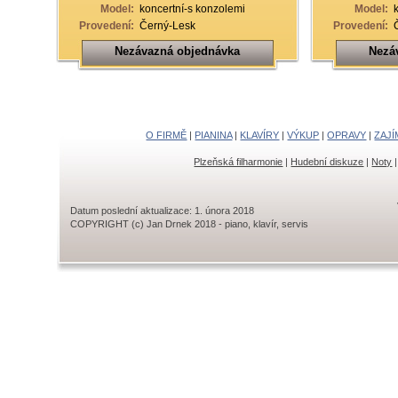
Model:
koncertní-s konzolemi
Model:
Provedení:
Černý-Lesk
Provedení:
Nezávazná objednávka
Nezá
O FIRMĚ
|
PIANINA
|
KLAVÍRY
|
VÝKUP
|
OPRAVY
|
ZAJÍ
Plzeňská filharmonie
|
Hudební diskuze
|
Noty
Datum poslední aktualizace: 1. února 2018
COPYRIGHT (c) Jan Drnek 2018 - piano, klavír, servis