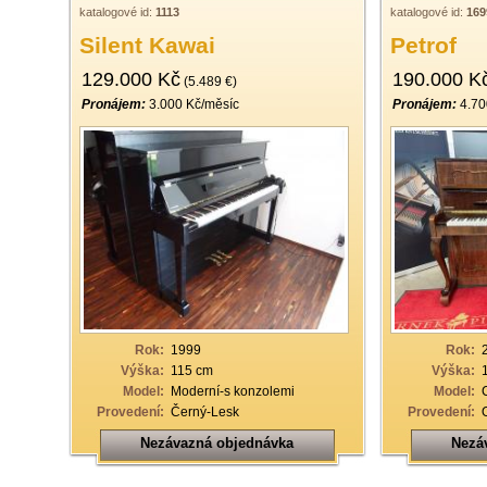
katalogové id:
1113
katalogové id:
169
Silent Kawai
Petrof
129.000 Kč
190.000 K
(5.489 €)
Pronájem:
3.000 Kč/měsíc
Pronájem:
4.70
Rok:
1999
Rok:
Výška:
115 cm
Výška:
Model:
Moderní-s konzolemi
Model:
Provedení:
Černý-Lesk
Provedení:
Nezávazná objednávka
Nezá