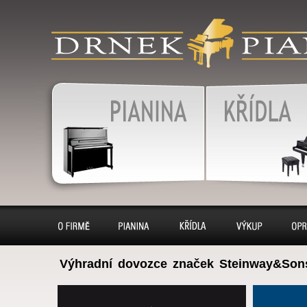
produkty
klavír, klavíry, piáno, piána
pianino, pianina, – piano 
výkup, pronájem, servis
Pianina
Klavír, klavíry
O firmě
Pianina
Klavíry
Výkup
Opr
Výhradní dovozce značek Steinway&Son