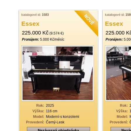
katalogové id:
1583
katalogové id:
158
Essex
Essex
225.000 Kč
225.000 K
(9.574 €)
Pronájem:
5.000 Kč/měsíc
Pronájem:
5.00
Rok:
2025
Rok:
Výška:
116 cm
Výška:
Model:
Moderní-s konzolemi
Model:
Provedení:
Černý-Lesk
Provedení:
Nezávazná objednávka
Nezá