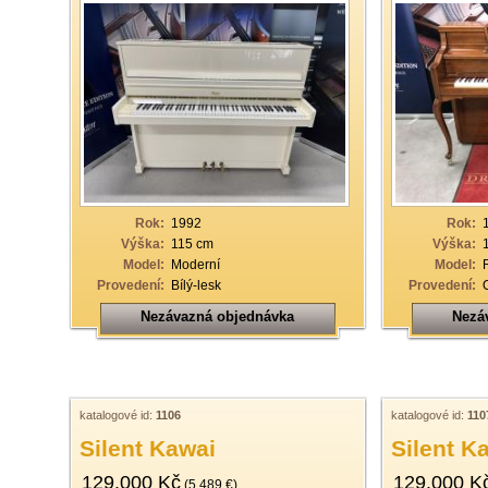
Rok:
1992
Rok:
Výška:
115 cm
Výška:
Model:
Moderní
Model:
Provedení:
Bílý-lesk
Provedení:
Nezávazná objednávka
Nezá
katalogové id:
1106
katalogové id:
110
Silent Kawai
Silent K
129.000 Kč
129.000 K
(5.489 €)