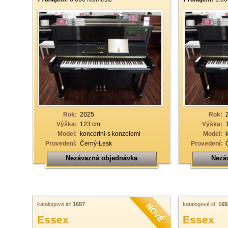
Rok:
2025
Rok:
Výška:
123 cm
Výška:
Model:
koncertní-s konzolemi
Model:
Provedení:
Černý-Lesk
Provedení:
Nezávazná objednávka
Nezá
katalogové id:
1657
katalogové id:
165
Essex
Essex