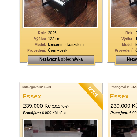
Rok:
2025
Rok:
Výška:
123 cm
Výška:
Model:
koncertní-s konzolemi
Model:
Provedení:
Černý-Lesk
Provedení:
Nezávazná objednávka
Nezá
katalogové id:
1639
katalogové id:
164
Essex
Essex
239.000 Kč
239.000 K
(10.170 €)
Pronájem:
6.000 Kč/měsíc
Pronájem:
6.00