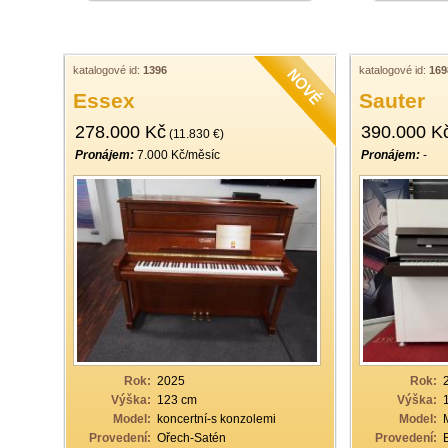
katalogové id:
1396
katalogové id:
169
Essex
Sauter
278.000 Kč
390.000 K
(11.830 €)
Pronájem:
7.000 Kč/měsíc
Pronájem:
-
Rok:
2025
Rok:
Výška:
123 cm
Výška:
Model:
koncertní-s konzolemi
Model:
Provedení:
Ořech-Satén
Provedení: