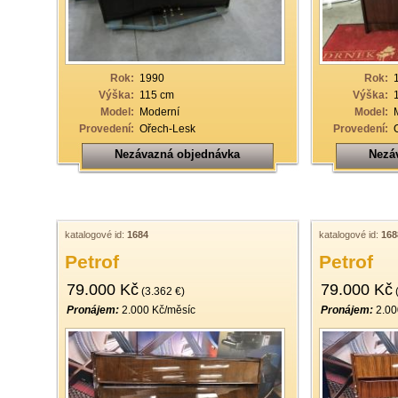
19
20
21
Rok:
1990
Rok:
Výška:
115 cm
Výška:
22
Model:
Moderní
Model:
Provedení:
Ořech-Lesk
Provedení:
23
Nezávazná objednávka
Nezá
24
25
26
katalogové id:
1684
katalogové id:
168
27
Petrof
Petrof
28
79.000 Kč
79.000 Kč
(3.362 €)
(
29
Pronájem:
2.000 Kč/měsíc
Pronájem:
2.00
30
31
32