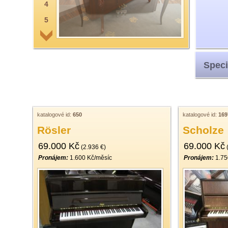
4
5
6
7
Speci
8
9
10
11
katalogové id:
650
katalogové id:
169
Rösler
Scholze
12
69.000 Kč
69.000 Kč
13
(2.936 €)
(
Pronájem:
1.600 Kč/měsíc
Pronájem:
1.75
14
15
16
17
18