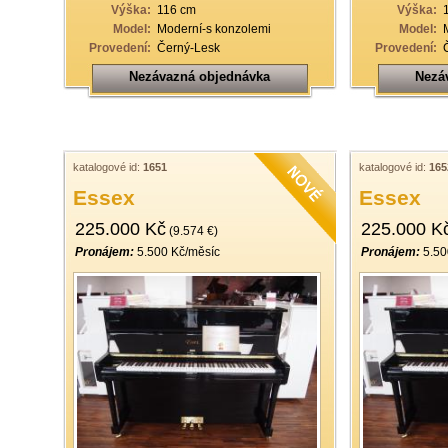
Výška:
116 cm
Výška:
Model:
Moderní-s konzolemi
Model:
Provedení:
Černý-Lesk
Provedení:
Nezávazná objednávka
Nezá
katalogové id:
1651
katalogové id:
165
Essex
Essex
225.000 Kč
225.000 K
(9.574 €)
Pronájem:
5.500 Kč/měsíc
Pronájem:
5.50