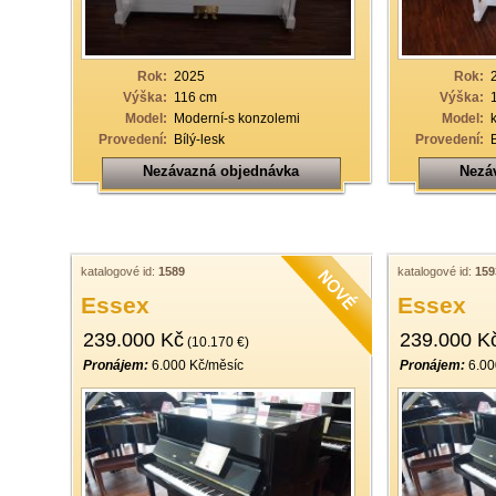
Rok:
2025
Rok:
Výška:
116 cm
Výška:
Model:
Moderní-s konzolemi
Model:
Provedení:
Bílý-lesk
Provedení:
Nezávazná objednávka
Nezá
katalogové id:
1589
katalogové id:
159
Essex
Essex
239.000 Kč
239.000 K
(10.170 €)
Pronájem:
6.000 Kč/měsíc
Pronájem:
6.00