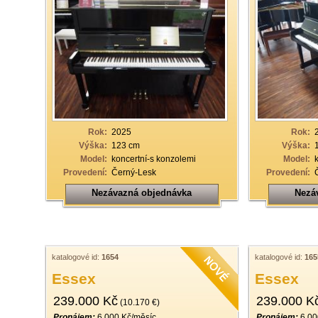
Rok:
2025
Rok:
Výška:
123 cm
Výška:
Model:
koncertní-s konzolemi
Model:
Provedení:
Černý-Lesk
Provedení:
Nezávazná objednávka
Nezá
katalogové id:
1654
katalogové id:
165
Essex
Essex
239.000 Kč
239.000 K
(10.170 €)
Pronájem:
6.000 Kč/měsíc
Pronájem:
6.00