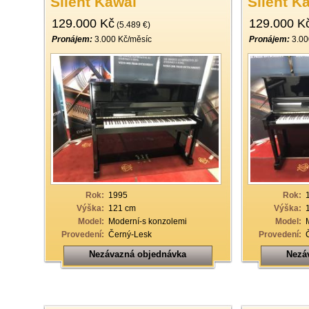
Silent Kawai
Silent K
129.000 Kč
129.000 K
(5.489 €)
Pronájem:
3.000 Kč/měsíc
Pronájem:
3.00
Rok:
1995
Rok:
Výška:
121 cm
Výška:
Model:
Moderní-s konzolemi
Model:
Provedení:
Černý-Lesk
Provedení:
Nezávazná objednávka
Nezá