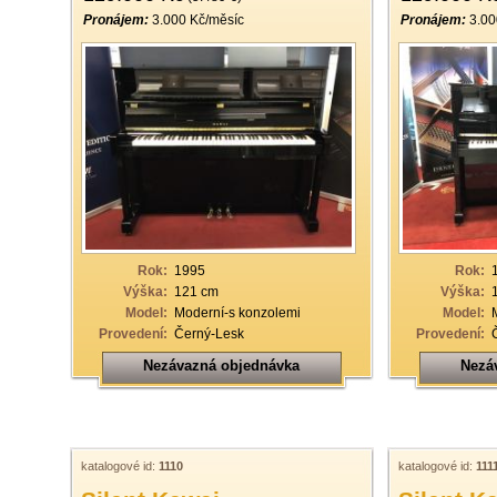
Pronájem:
3.000 Kč/měsíc
Pronájem:
3.00
Rok:
1995
Rok:
Výška:
121 cm
Výška:
Model:
Moderní-s konzolemi
Model:
Provedení:
Černý-Lesk
Provedení:
Nezávazná objednávka
Nezá
katalogové id:
1110
katalogové id:
111