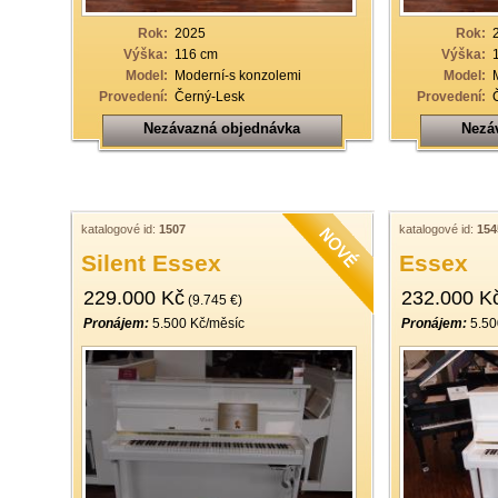
Rok:
2025
Rok:
Výška:
116 cm
Výška:
Model:
Moderní-s konzolemi
Model:
Provedení:
Černý-Lesk
Provedení:
Nezávazná objednávka
Nezá
katalogové id:
1507
katalogové id:
154
Silent Essex
Essex
229.000 Kč
232.000 K
(9.745 €)
Pronájem:
5.500 Kč/měsíc
Pronájem:
5.50