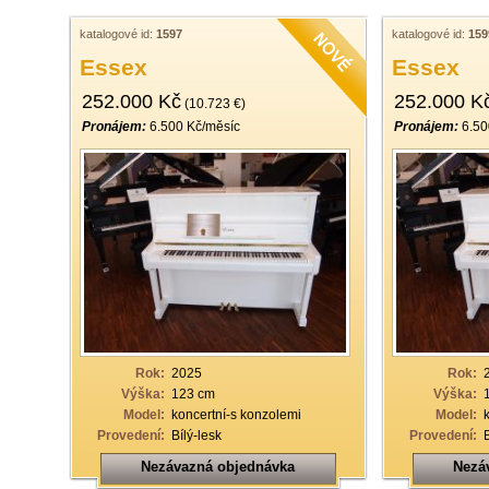
katalogové id:
1597
katalogové id:
159
Essex
Essex
252.000 Kč
252.000 K
(10.723 €)
Pronájem:
6.500 Kč/měsíc
Pronájem:
6.50
Rok:
2025
Rok:
Výška:
123 cm
Výška:
Model:
koncertní-s konzolemi
Model:
Provedení:
Bílý-lesk
Provedení:
Nezávazná objednávka
Nezá