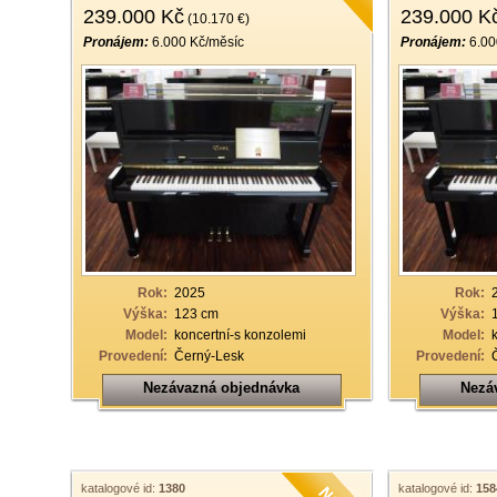
239.000 Kč
239.000 K
(10.170 €)
Pronájem:
6.000 Kč/měsíc
Pronájem:
6.00
Rok:
2025
Rok:
Výška:
123 cm
Výška:
Model:
koncertní-s konzolemi
Model:
Provedení:
Černý-Lesk
Provedení:
Nezávazná objednávka
Nezá
katalogové id:
1380
katalogové id:
158