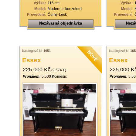
Výška:
116 cm
Výška:
Model:
Moderní-s konzolemi
Model:
Provedení:
Černý-Lesk
Provedení:
Nezávazná objednávka
Nezá
katalogové id:
1651
katalogové id:
165
Essex
Essex
225.000 Kč
225.000 K
(9.574 €)
Pronájem:
5.500 Kč/měsíc
Pronájem:
5.50