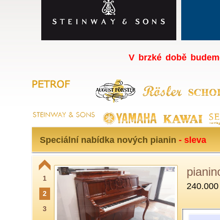
V brzké době budeme
Speciální nabídka nových pianin
- sleva
pianin
1
240.000
2
3