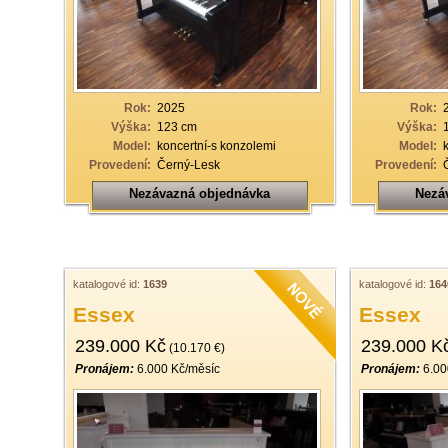
Rok:
2025
Rok:
Výška:
123 cm
Výška:
Model:
koncertní-s konzolemi
Model:
Provedení:
Černý-Lesk
Provedení:
Nezávazná objednávka
Nezá
katalogové id:
1639
katalogové id:
164
Essex
Essex
239.000 Kč
239.000 K
(10.170 €)
Pronájem:
6.000 Kč/měsíc
Pronájem:
6.00