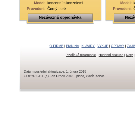
Model:
koncertní-s konzolemi
Model:
Provedení:
Černý-Lesk
Provedení:
Nezávazná objednávka
Nezá
O FIRMĚ
|
PIANINA
|
KLAVÍRY
|
VÝKUP
|
OPRAVY
|
ZAJÍ
Plzeňská filharmonie
|
Hudební diskuze
|
Noty
Datum poslední aktualizace: 1. února 2018
COPYRIGHT (c) Jan Drnek 2018 - piano, klavír, servis