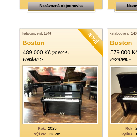
Nezávazná objednávka
Nezá
katalogové id:
1546
katalogové id:
140
Boston
Boston
489.000 Kč
579.000 K
(20.809 €)
Pronájem:
-
Pronájem:
-
Rok:
2025
Rok:
Výška:
126 cm
Výška: