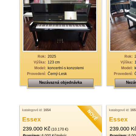
Rok:
2025
Rok:
Výška:
123 cm
Výška:
Model:
koncertní-s konzolemi
Model:
Provedení:
Černý-Lesk
Provedení:
Nezávazná objednávka
Nezá
katalogové id:
1654
katalogové id:
165
Essex
Essex
239.000 Kč
239.000 K
(10.170 €)
Pronájem:
6.000 Kč/měsíc
Pronájem:
6.00