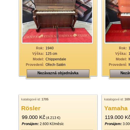
Rok:
1940
Rok:
Výška:
125 cm
Výška:
Model:
Chippendale
Model:
Provedení:
Ořech-Satén
Provedení:
Nezávazná objednávka
Nezá
katalogové id:
1705
katalogové id:
169
Rösler
Yamaha
99.000 Kč
119.000 K
(4.213 €)
Pronájem:
2.600 Kč/měsíc
Pronájem:
3.00