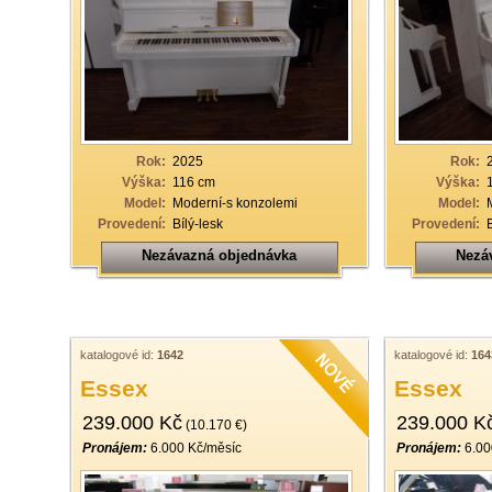
Rok:
2025
Rok:
Výška:
116 cm
Výška:
Model:
Moderní-s konzolemi
Model:
Provedení:
Bílý-lesk
Provedení:
Nezávazná objednávka
Nezá
katalogové id:
1642
katalogové id:
164
Essex
Essex
239.000 Kč
239.000 K
(10.170 €)
Pronájem:
6.000 Kč/měsíc
Pronájem:
6.00