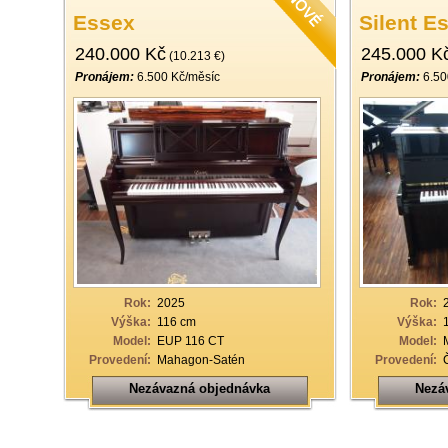
Essex
Silent E
240.000 Kč
245.000 K
(10.213 €)
Pronájem:
6.500 Kč/měsíc
Pronájem:
6.50
Rok:
2025
Rok:
Výška:
116 cm
Výška:
Model:
EUP 116 CT
Model:
Provedení:
Mahagon-Satén
Provedení:
Nezávazná objednávka
Nezá