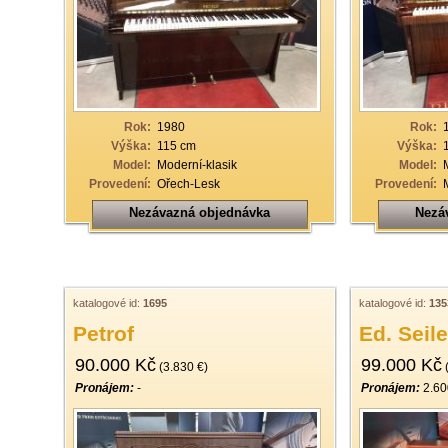
33
34
35
36
Rok:
1980
Rok:
37
Výška:
115 cm
Výška:
Model:
Moderní-klasik
Model:
38
Provedení:
Ořech-Lesk
Provedení:
39
Nezávazná objednávka
Nezá
40
katalogové id:
1695
katalogové id:
135
Petrof
Ed. Seile
90.000 Kč
99.000 Kč
(3.830 €)
(
Pronájem:
-
Pronájem:
2.60