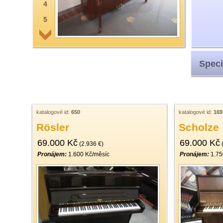
4
5
6
7
Speci
8
9
10
11
katalogové id:
650
katalogové id:
169
Rösler
Scholze
12
69.000 Kč
69.000 Kč
13
(2.936 €)
(
Pronájem:
1.600 Kč/měsíc
Pronájem:
1.75
14
15
16
17
18