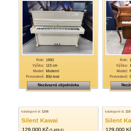
Rok:
1992
Rok:
Výška:
115 cm
Výška:
Model:
Moderní
Model:
Provedení:
Bílý-lesk
Provedení:
Nezávazná objednávka
Nezá
katalogové id:
1106
katalogové id:
110
Silent Kawai
Silent K
129.000 Kč
129.000 K
(5.489 €)