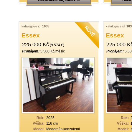
katalogové id:
1635
katalogové id:
163
Essex
Essex
225.000 Kč
225.000 K
(9.574 €)
Pronájem:
5.500 Kč/měsíc
Pronájem:
5.50
Rok:
2025
Rok:
Výška:
116 cm
Výška:
Model:
Moderní-s konzolemi
Model: