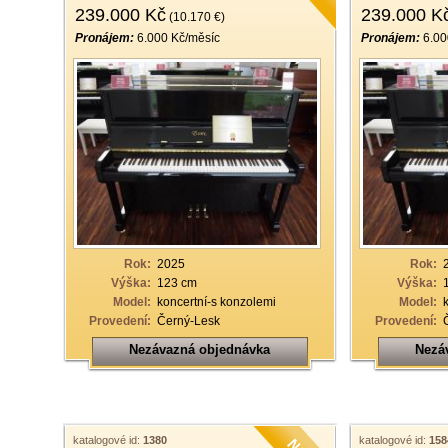
239.000 Kč
239.000 K
(10.170 €)
Pronájem:
6.000 Kč/měsíc
Pronájem:
6.00
Rok:
2025
Rok:
Výška:
123 cm
Výška:
Model:
koncertní-s konzolemi
Model:
Provedení:
Černý-Lesk
Provedení:
Nezávazná objednávka
Nezá
katalogové id:
1380
katalogové id:
158