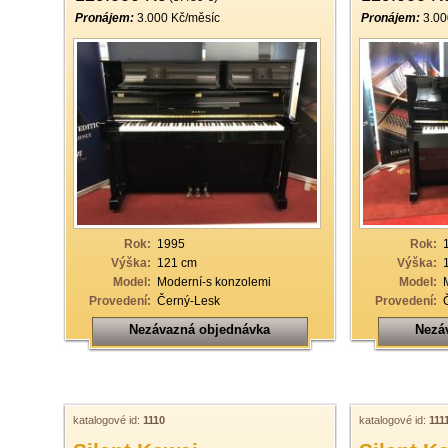
Pronájem:
3.000 Kč/měsíc
Pronájem:
3.00
Rok:
1995
Rok:
Výška:
121 cm
Výška:
Model:
Moderní-s konzolemi
Model:
Provedení:
Černý-Lesk
Provedení:
Nezávazná objednávka
Nezá
katalogové id:
1110
katalogové id:
111