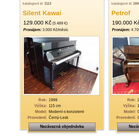
katalogové id:
1113
katalogové id:
169
Silent Kawai
Petrof
129.000 Kč
190.000 K
(5.489 €)
Pronájem:
3.000 Kč/měsíc
Pronájem:
4.70
Rok:
1999
Rok:
Výška:
115 cm
Výška:
Model:
Moderní-s konzolemi
Model:
Provedení:
Černý-Lesk
Provedení:
Nezávazná objednávka
Nezá