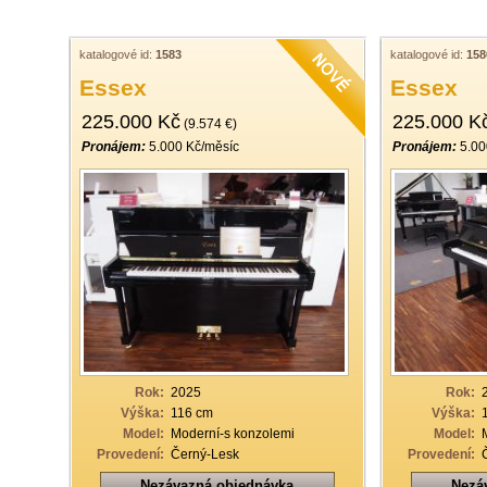
katalogové id:
1583
katalogové id:
158
Essex
Essex
225.000 Kč
225.000 K
(9.574 €)
Pronájem:
5.000 Kč/měsíc
Pronájem:
5.00
Rok:
2025
Rok:
Výška:
116 cm
Výška:
Model:
Moderní-s konzolemi
Model:
Provedení:
Černý-Lesk
Provedení:
Nezávazná objednávka
Nezá