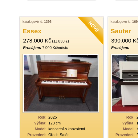
katalogové id:
1396
katalogové id:
169
Essex
Sauter
278.000 Kč
390.000 K
(11.830 €)
Pronájem:
7.000 Kč/měsíc
Pronájem:
-
Rok:
2025
Rok:
Výška:
123 cm
Výška:
Model:
koncertní-s konzolemi
Model:
Provedení:
Ořech-Satén
Provedení: