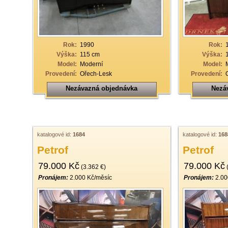
19
20
21
Rok:
1990
Rok:
Výška:
115 cm
Výška:
22
Model:
Moderní
Model:
Provedení:
Ořech-Lesk
Provedení:
23
Nezávazná objednávka
Nezá
24
25
26
katalogové id:
1684
katalogové id:
168
27
Petrof
Petrof
28
79.000 Kč
79.000 Kč
(3.362 €)
(
29
Pronájem:
2.000 Kč/měsíc
Pronájem:
2.00
30
31
32