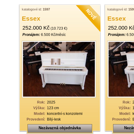
katalogové id:
1597
katalogové id:
159
Essex
Essex
252.000 Kč
252.000 K
(10.723 €)
Pronájem:
6.500 Kč/měsíc
Pronájem:
6.50
Rok:
2025
Rok:
Výška:
123 cm
Výška:
Model:
koncertní-s konzolemi
Model:
Provedení:
Bílý-lesk
Provedení:
Nezávazná objednávka
Nezá