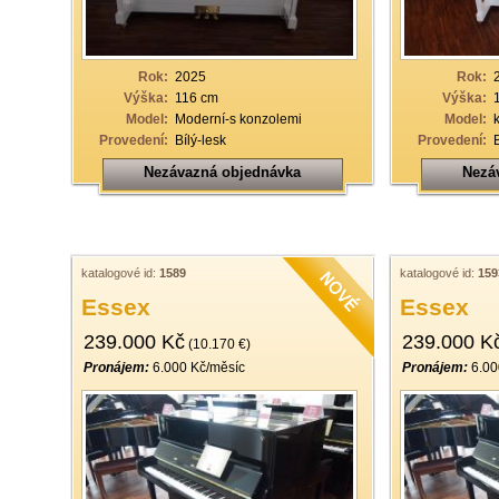
Rok:
2025
Rok:
Výška:
116 cm
Výška:
Model:
Moderní-s konzolemi
Model:
Provedení:
Bílý-lesk
Provedení:
Nezávazná objednávka
Nezá
katalogové id:
1589
katalogové id:
159
Essex
Essex
239.000 Kč
239.000 K
(10.170 €)
Pronájem:
6.000 Kč/měsíc
Pronájem:
6.00