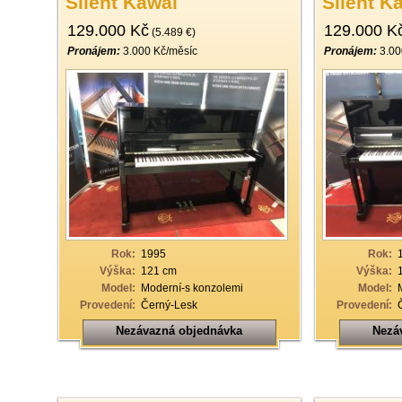
Silent Kawai
Silent K
129.000 Kč
129.000 K
(5.489 €)
Pronájem:
3.000 Kč/měsíc
Pronájem:
3.00
Rok:
1995
Rok:
Výška:
121 cm
Výška:
Model:
Moderní-s konzolemi
Model:
Provedení:
Černý-Lesk
Provedení:
Nezávazná objednávka
Nezá