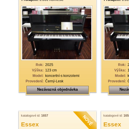
Rok:
2025
Rok:
Výška:
123 cm
Výška:
Model:
koncertní-s konzolemi
Model:
Provedení:
Černý-Lesk
Provedení:
Nezávazná objednávka
Nezá
katalogové id:
1657
katalogové id:
165
Essex
Essex