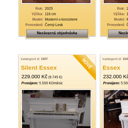
Rok:
2025
Rok:
Výška:
116 cm
Výška:
Model:
Moderní-s konzolemi
Model:
Provedení:
Černý-Lesk
Provedení:
Nezávazná objednávka
Nezá
katalogové id:
1507
katalogové id:
154
Silent Essex
Essex
229.000 Kč
232.000 K
(9.745 €)
Pronájem:
5.500 Kč/měsíc
Pronájem:
5.50