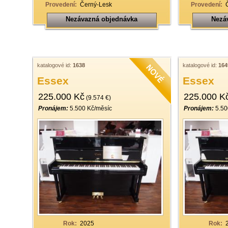
Provedení:
Černý-Lesk
Provedení:
Nezávazná objednávka
Nezá
katalogové id:
1638
katalogové id:
164
Essex
Essex
225.000 Kč
225.000 K
(9.574 €)
Pronájem:
5.500 Kč/měsíc
Pronájem:
5.50
Rok:
2025
Rok: