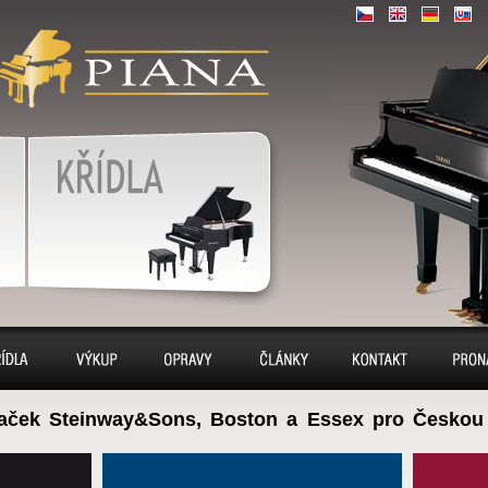
piáno, piána,
CZ
|
|
|
EN
DE
SK
, – piano prodej,
, servis
Klavír, klavíry
avíry
Výkup
Opravy
Sídlo
Kontakt
Pron
aček Steinway&Sons, Boston a Essex pro Českou 