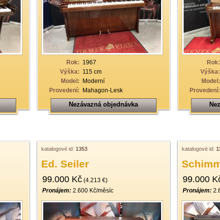
Rok:
1967
Rok:
Výška:
115 cm
Výška:
Model:
Moderní
Model:
Provedení:
Mahagon-Lesk
Provedení:
Nezávazná objednávka
Nez
katalogové id:
1353
katalogové id:
1
Ed. Seiler
Schimm
99.000 Kč
99.000 K
(4.213 €)
Pronájem:
2.600 Kč/měsíc
Pronájem:
2.