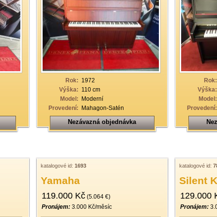
Rok:
1972
Rok:
Výška:
110 cm
Výška:
Model:
Moderní
Model:
Provedení:
Mahagon-Satén
Provedení:
Nezávazná objednávka
Nez
katalogové id:
1693
katalogové id:
7
Yamaha
Silent 
119.000 Kč
129.000 
(5.064 €)
Pronájem:
3.000 Kč/měsíc
Pronájem:
3.