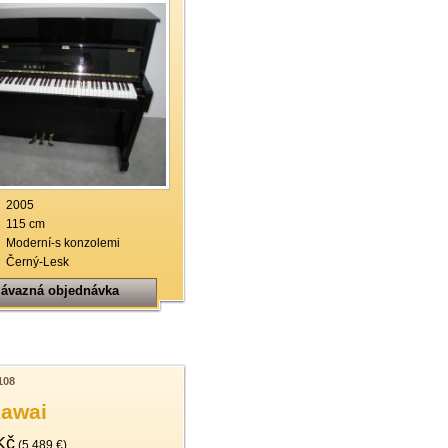
2005
115 cm
Moderní-s konzolemi
Černý-Lesk
ávazná objednávka
108
Kawai
Kč
(5.489 €)