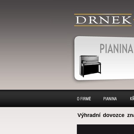
produkty
klavír, klavíry, 
pianino, pianina
výkup, pronájem
Pianina
O firmě
Pianina
Kl
Výhradní dovozce zn