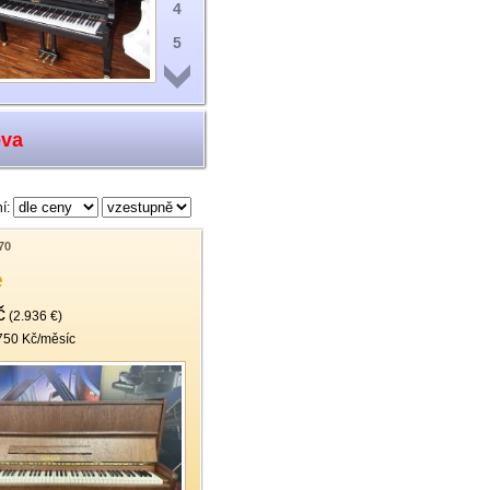
4
5
6
7
eva
8
9
í:
10
11
70
e
12
č
13
(2.936 €)
750 Kč/měsíc
14
15
16
17
18