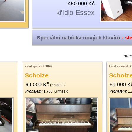
450.000 Kč
křídlo Essex
Speciální nabídka nových klavírů
- sl
Řazen
katalogové id:
1697
katalogové id:
9
Scholze
Scholz
69.000 Kč
69.000 K
(2.936 €)
Pronájem:
1.750 Kč/měsíc
Pronájem:
1.