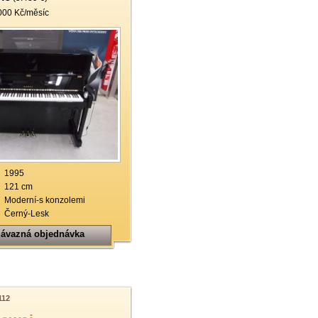
000 Kč/měsíc
1995
121 cm
Moderní-s konzolemi
Černý-Lesk
ávazná objednávka
112