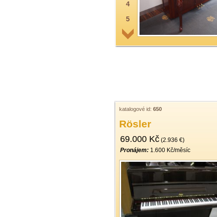
4
5
6
7
8
9
10
11
katalogové id:
650
Rösler
12
69.000 Kč
13
(2.936 €)
Pronájem:
1.600 Kč/měsíc
14
15
16
17
18