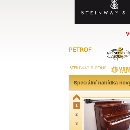
V
Speciální nabídka nov
1
2
3