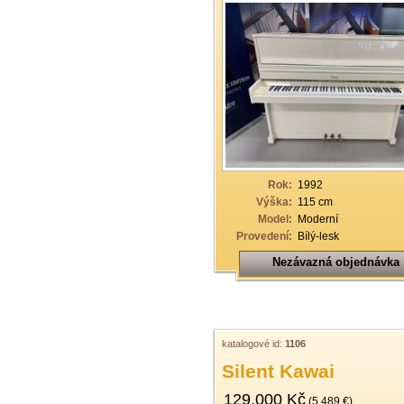
Rok:
1992
Výška:
115 cm
Model:
Moderní
Provedení:
Bílý-lesk
Nezávazná objednávka
katalogové id:
1106
Silent Kawai
129.000 Kč
(5.489 €)