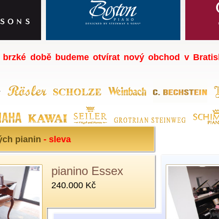
 brzké době budeme otvírat nový obchod v Bratis
ých pianin
- sleva
pianino Essex
pianino Essex
240.000 Kč
240.000 Kč