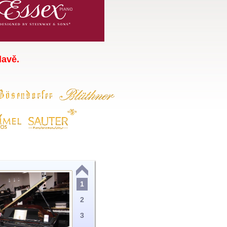
lavě.
1
2
3