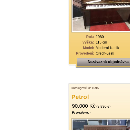
33
34
35
36
Rok:
1980
37
Výška:
115 cm
Model:
Moderní-klasik
38
Provedení:
Ořech-Lesk
39
Nezávazná objednávka
40
katalogové id:
1695
Petrof
90.000 Kč
(3.830 €)
Pronájem:
-