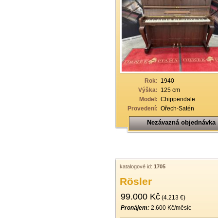
Rok:
1940
Výška:
125 cm
Model:
Chippendale
Provedení:
Ořech-Satén
Nezávazná objednávka
katalogové id:
1705
Rösler
99.000 Kč
(4.213 €)
Pronájem:
2.600 Kč/měsíc