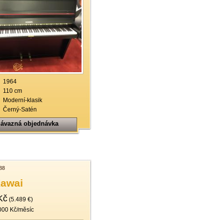
1964
110 cm
Moderní-klasik
Černý-Satén
ávazná objednávka
88
Kawai
Kč
(5.489 €)
000 Kč/měsíc