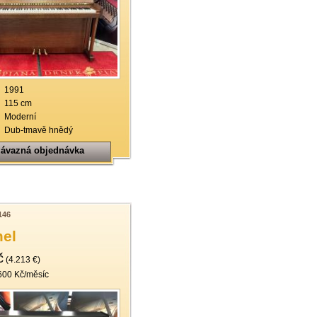
1991
115 cm
Moderní
Dub-tmavě hnědý
ávazná objednávka
146
el
č
(4.213 €)
600 Kč/měsíc