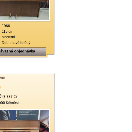
19
20
21
1966
115 cm
22
Moderní
Dub-tmavě hnědý
ávazná objednávka
700
e
č
(3.787 €)
000 Kč/měsíc