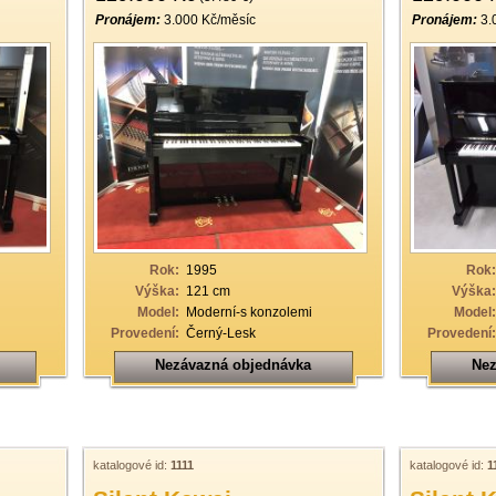
Pronájem:
3.000 Kč/měsíc
Pronájem:
3.
Rok:
1995
Rok:
Výška:
121 cm
Výška:
Model:
Moderní-s konzolemi
Model:
Provedení:
Černý-Lesk
Provedení:
Nezávazná objednávka
Nez
katalogové id:
1111
katalogové id:
1