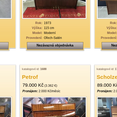
Rok:
1973
Rok:
Výška:
115 cm
Výška:
Model:
Moderní
Model:
Provedení:
Ořech-Satén
Provedení:
Nezávazná objednávka
Nez
katalogové id:
1688
katalogové id:
1
Petrof
Scholz
79.000 Kč
89.000 K
(3.362 €)
Pronájem:
2.000 Kč/měsíc
Pronájem:
2.