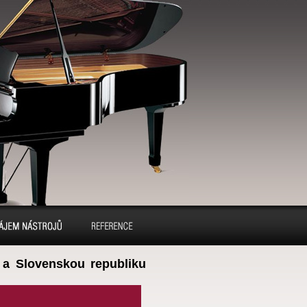
ájem pianin a
Reference
a Slovenskou republiku
klavírů