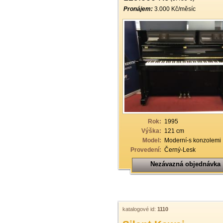
Pronájem:
3.000 Kč/měsíc
Rok:
1995
Výška:
121 cm
Model:
Moderní-s konzolemi
Provedení:
Černý-Lesk
Nezávazná objednávka
katalogové id:
1110