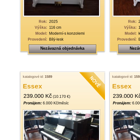
Rok:
2025
Rok:
Výška:
116 cm
Výška:
Model:
Moderní-s konzolemi
Model:
Provedení:
Bílý-lesk
Provedení:
Nezávazná objednávka
Nezá
katalogové id:
1589
katalogové id:
159
Essex
Essex
239.000 Kč
239.000 K
(10.170 €)
Pronájem:
6.000 Kč/měsíc
Pronájem:
6.00