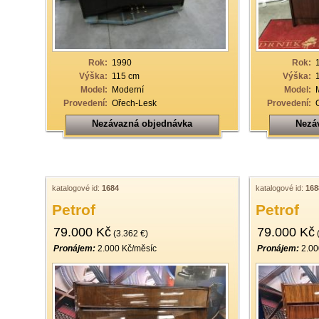
19
20
21
Rok:
1990
Rok:
Výška:
115 cm
Výška:
22
Model:
Moderní
Model:
Provedení:
Ořech-Lesk
Provedení:
23
Nezávazná objednávka
Nezá
24
25
26
katalogové id:
1684
katalogové id:
168
27
Petrof
Petrof
28
79.000 Kč
79.000 Kč
(3.362 €)
(
29
Pronájem:
2.000 Kč/měsíc
Pronájem:
2.00
30
31
32