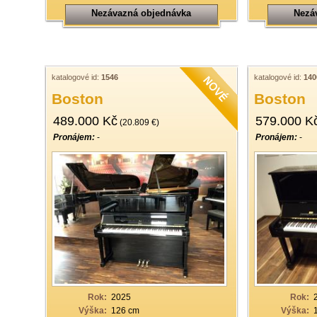
Nezávazná objednávka
Nezá
katalogové id:
1546
katalogové id:
140
Boston
Boston
489.000 Kč
579.000 K
(20.809 €)
Pronájem:
-
Pronájem:
-
Rok:
2025
Rok:
Výška:
126 cm
Výška: