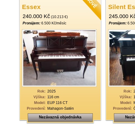
Essex
Silent E
240.000 Kč
245.000 K
(10.213 €)
Pronájem:
6.500 Kč/měsíc
Pronájem:
6.50
Rok:
2025
Rok:
Výška:
116 cm
Výška:
Model:
EUP 116 CT
Model:
Provedení:
Mahagon-Satén
Provedení:
Nezávazná objednávka
Nezá