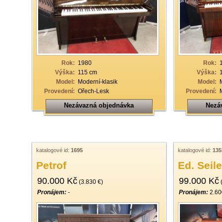
33
34
35
36
Rok:
1980
Rok:
37
Výška:
115 cm
Výška:
Model:
Moderní-klasik
Model:
38
Provedení:
Ořech-Lesk
Provedení:
39
Nezávazná objednávka
Nezá
40
katalogové id:
1695
katalogové id:
135
Petrof
Ed. Seile
90.000 Kč
99.000 Kč
(3.830 €)
(
Pronájem:
-
Pronájem:
2.60