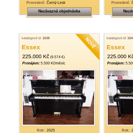
Provedení:
Černý-Lesk
Provedení:
Nezávazná objednávka
Nezá
katalogové id:
1638
katalogové id:
164
Essex
Essex
225.000 Kč
225.000 K
(9.574 €)
Pronájem:
5.500 Kč/měsíc
Pronájem:
5.50
Rok:
2025
Rok: