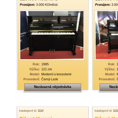
Pronájem:
3.000 Kč/měsíc
Pronájem:
3.00
Rok:
1995
Rok:
Výška:
121 cm
Výška:
Model:
Moderní-s konzolemi
Model:
Provedení:
Černý-Lesk
Provedení:
Nezávazná objednávka
Nezá
katalogové id:
1110
katalogové id:
111