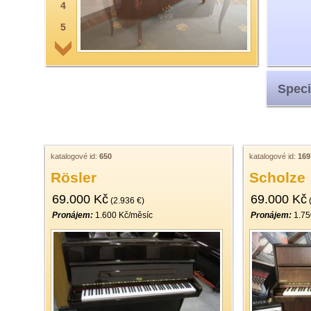
4
5
6
7
Speci
8
9
10
11
katalogové id:
650
katalogové id:
169
Rösler
Scholze
12
69.000 Kč
69.000 Kč
13
(2.936 €)
(
Pronájem:
1.600 Kč/měsíc
Pronájem:
1.75
14
15
16
17
18