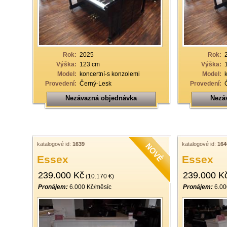
Rok:
2025
Rok:
Výška:
123 cm
Výška:
Model:
koncertní-s konzolemi
Model:
Provedení:
Černý-Lesk
Provedení:
Nezávazná objednávka
Nezá
katalogové id:
1639
katalogové id:
164
Essex
Essex
239.000 Kč
239.000 K
(10.170 €)
Pronájem:
6.000 Kč/měsíc
Pronájem:
6.00