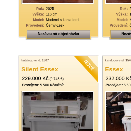
Rok:
2025
Rok:
Výška:
116 cm
Výška:
Model:
Moderní-s konzolemi
Model:
Provedení:
Černý-Lesk
Provedení:
Nezávazná objednávka
Nezá
katalogové id:
1507
katalogové id:
154
Silent Essex
Essex
229.000 Kč
232.000 K
(9.745 €)
Pronájem:
5.500 Kč/měsíc
Pronájem:
5.50