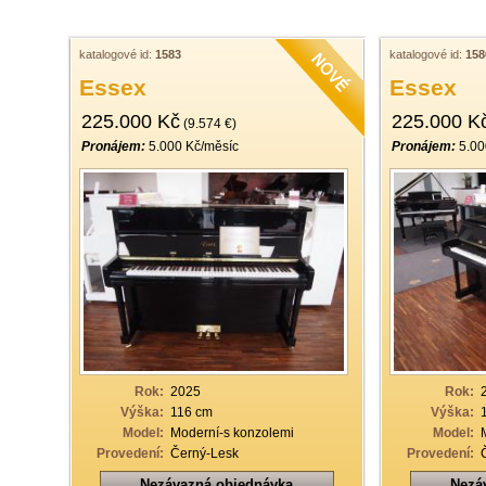
katalogové id:
1583
katalogové id:
158
Essex
Essex
225.000 Kč
225.000 K
(9.574 €)
Pronájem:
5.000 Kč/měsíc
Pronájem:
5.00
Rok:
2025
Rok:
Výška:
116 cm
Výška:
Model:
Moderní-s konzolemi
Model:
Provedení:
Černý-Lesk
Provedení:
Nezávazná objednávka
Nezá