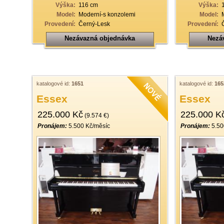
Výška:
116 cm
Výška:
Model:
Moderní-s konzolemi
Model:
Provedení:
Černý-Lesk
Provedení:
Nezávazná objednávka
Nezá
katalogové id:
1651
katalogové id:
165
Essex
Essex
225.000 Kč
225.000 K
(9.574 €)
Pronájem:
5.500 Kč/měsíc
Pronájem:
5.50