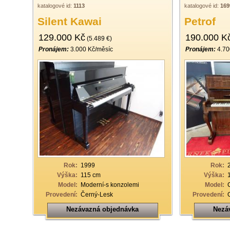
katalogové id:
1113
katalogové id:
169
Silent Kawai
Petrof
129.000 Kč
190.000 K
(5.489 €)
Pronájem:
3.000 Kč/měsíc
Pronájem:
4.70
Rok:
1999
Rok:
Výška:
115 cm
Výška:
Model:
Moderní-s konzolemi
Model:
Provedení:
Černý-Lesk
Provedení:
Nezávazná objednávka
Nezá