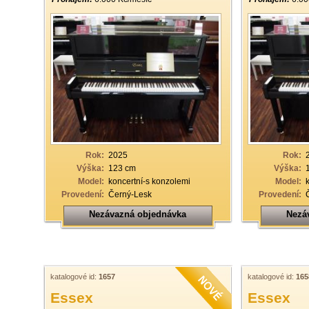
Rok:
2025
Rok:
Výška:
123 cm
Výška:
Model:
koncertní-s konzolemi
Model:
Provedení:
Černý-Lesk
Provedení:
Nezávazná objednávka
Nezá
katalogové id:
1657
katalogové id:
165
Essex
Essex