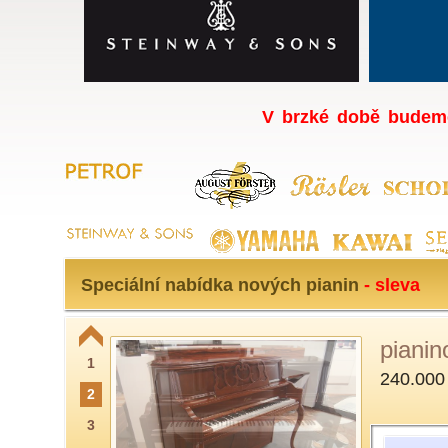
V brzké době budeme
Speciální nabídka nových pianin
- sleva
pianin
1
240.000
2
3