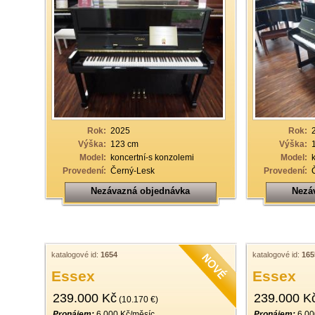
Rok:
2025
Rok:
Výška:
123 cm
Výška:
Model:
koncertní-s konzolemi
Model:
Provedení:
Černý-Lesk
Provedení:
Nezávazná objednávka
Nezá
katalogové id:
1654
katalogové id:
165
Essex
Essex
239.000 Kč
239.000 K
(10.170 €)
Pronájem:
6.000 Kč/měsíc
Pronájem:
6.00