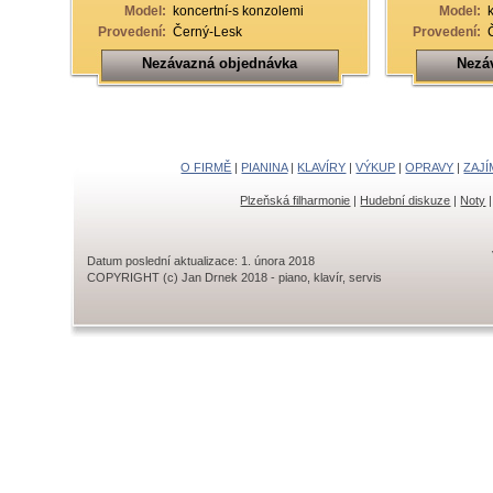
Model:
koncertní-s konzolemi
Model:
Provedení:
Černý-Lesk
Provedení:
Nezávazná objednávka
Nezá
O FIRMĚ
|
PIANINA
|
KLAVÍRY
|
VÝKUP
|
OPRAVY
|
ZAJÍ
Plzeňská filharmonie
|
Hudební diskuze
|
Noty
Datum poslední aktualizace: 1. února 2018
COPYRIGHT (c) Jan Drnek 2018 - piano, klavír, servis