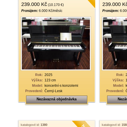
239.000 Kč
239.000 K
(10.170 €)
Pronájem:
6.000 Kč/měsíc
Pronájem:
6.00
Rok:
2025
Rok:
Výška:
123 cm
Výška:
Model:
koncertní-s konzolemi
Model:
Provedení:
Černý-Lesk
Provedení:
Nezávazná objednávka
Nezá
katalogové id:
1380
katalogové id:
158