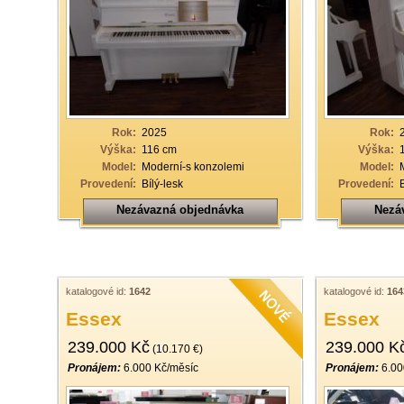
Rok:
2025
Rok:
Výška:
116 cm
Výška:
Model:
Moderní-s konzolemi
Model:
Provedení:
Bílý-lesk
Provedení:
Nezávazná objednávka
Nezá
katalogové id:
1642
katalogové id:
164
Essex
Essex
239.000 Kč
239.000 K
(10.170 €)
Pronájem:
6.000 Kč/měsíc
Pronájem:
6.00