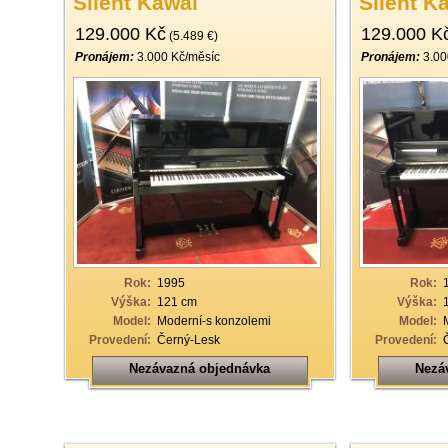
Silent Kawai
Silent K
129.000 Kč
129.000 K
(5.489 €)
Pronájem:
3.000 Kč/měsíc
Pronájem:
3.00
Rok:
1995
Rok:
Výška:
121 cm
Výška:
Model:
Moderní-s konzolemi
Model:
Provedení:
Černý-Lesk
Provedení:
Nezávazná objednávka
Nezá