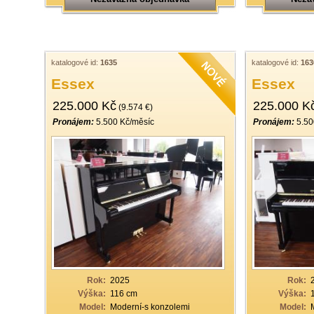
katalogové id:
1635
katalogové id:
163
Essex
Essex
225.000 Kč
225.000 K
(9.574 €)
Pronájem:
5.500 Kč/měsíc
Pronájem:
5.50
Rok:
2025
Rok:
Výška:
116 cm
Výška:
Model:
Moderní-s konzolemi
Model: