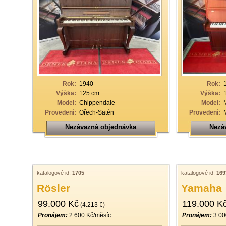
Rok:
1940
Rok:
Výška:
125 cm
Výška:
Model:
Chippendale
Model:
Provedení:
Ořech-Satén
Provedení:
Nezávazná objednávka
Nezá
katalogové id:
1705
katalogové id:
169
Rösler
Yamaha
99.000 Kč
119.000 K
(4.213 €)
Pronájem:
2.600 Kč/měsíc
Pronájem:
3.00