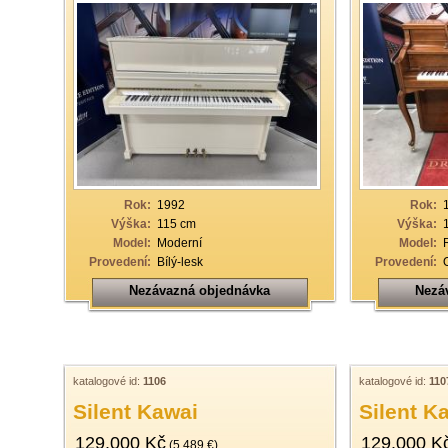
Rok:
1992
Rok:
Výška:
115 cm
Výška:
Model:
Moderní
Model:
Provedení:
Bílý-lesk
Provedení:
Nezávazná objednávka
Nezá
katalogové id:
1106
katalogové id:
110
Silent Kawai
Silent K
129.000 Kč
129.000 K
(5.489 €)