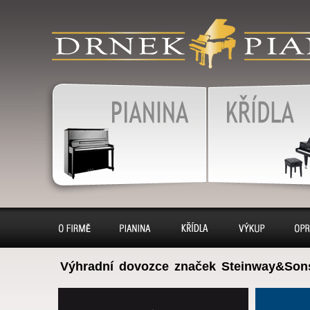
produkty
klavír, klavíry, piáno, piána
pianino, pianina, – piano 
výkup, pronájem, servis
Pianina
Klavír, klavíry
O firmě
Pianina
Klavíry
Výkup
Opr
Výhradní dovozce značek Steinway&Son