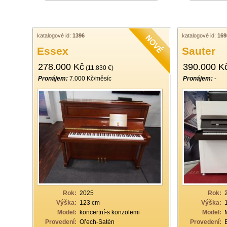
katalogové id:
1396
katalogové id:
169
Essex
Sauter
278.000 Kč
390.000 K
(11.830 €)
Pronájem:
7.000 Kč/měsíc
Pronájem:
-
Rok:
2025
Rok:
Výška:
123 cm
Výška:
Model:
koncertní-s konzolemi
Model:
Provedení:
Ořech-Satén
Provedení: