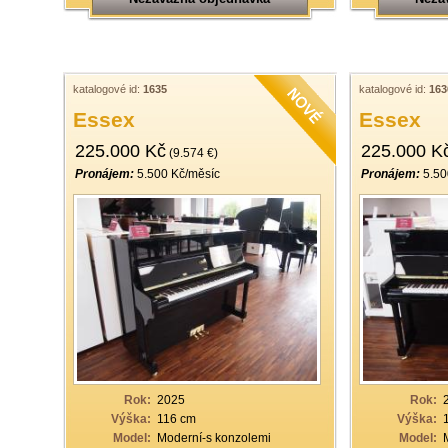
katalogové id:
1635
katalogové id:
163
Essex
Essex
225.000 Kč
225.000 K
(9.574 €)
Pronájem:
5.500 Kč/měsíc
Pronájem:
5.50
Rok:
2025
Rok:
Výška:
116 cm
Výška:
Model:
Moderní-s konzolemi
Model: