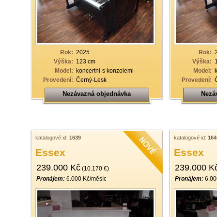
Rok:
2025
Rok:
Výška:
123 cm
Výška:
Model:
koncertní-s konzolemi
Model:
Provedení:
Černý-Lesk
Provedení:
Nezávazná objednávka
Nezá
katalogové id:
1639
katalogové id:
164
Essex
Essex
239.000 Kč
239.000 K
(10.170 €)
Pronájem:
6.000 Kč/měsíc
Pronájem:
6.00