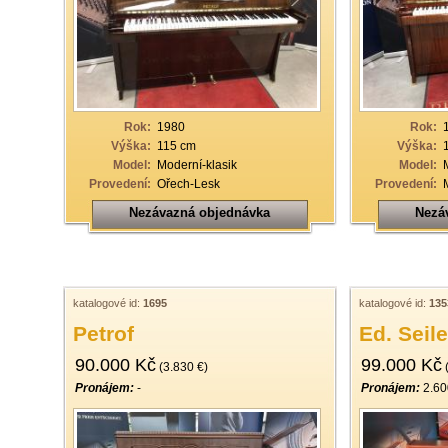
33
34
35
36
Rok:
1980
Rok:
37
Výška:
115 cm
Výška:
Model:
Moderní-klasik
Model:
38
Provedení:
Ořech-Lesk
Provedení:
39
Nezávazná objednávka
Nezá
40
katalogové id:
1695
katalogové id:
135
Petrof
Ed. Seile
90.000 Kč
99.000 Kč
(3.830 €)
(
Pronájem:
-
Pronájem:
2.60