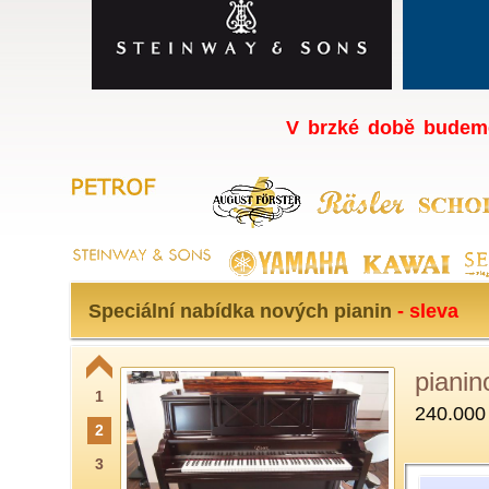
V brzké době budeme
Speciální nabídka nových pianin
- sleva
pianin
1
240.000
2
3