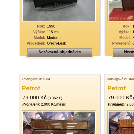
19
20
21
Rok:
1990
Rok:
Výška:
115 cm
Výška:
22
Model:
Moderní
Model:
Provedení:
Ořech-Lesk
Provedení:
23
Nezávazná objednávka
Nezá
24
25
26
katalogové id:
1684
katalogové id:
168
27
Petrof
Petrof
28
79.000 Kč
79.000 Kč
(3.362 €)
(
29
Pronájem:
2.000 Kč/měsíc
Pronájem:
2.00
30
31
32