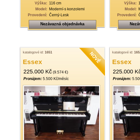
Výška:
116 cm
Výška:
Model:
Moderní-s konzolemi
Model:
Provedení:
Černý-Lesk
Provedení:
Nezávazná objednávka
Nezá
katalogové id:
1651
katalogové id:
165
Essex
Essex
225.000 Kč
225.000 K
(9.574 €)
Pronájem:
5.500 Kč/měsíc
Pronájem:
5.50