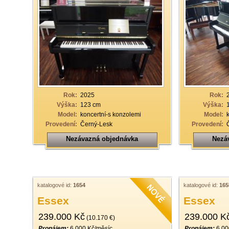
Rok:
2025
Rok:
Výška:
123 cm
Výška:
Model:
koncertní-s konzolemi
Model:
Provedení:
Černý-Lesk
Provedení:
Nezávazná objednávka
Nezá
katalogové id:
1654
katalogové id:
165
Essex
Essex
239.000 Kč
239.000 K
(10.170 €)
Pronájem:
6.000 Kč/měsíc
Pronájem:
6.00