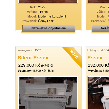
Rok:
2025
Rok:
Výška:
116 cm
Výška:
Model:
Moderní-s konzolemi
Model:
Provedení:
Černý-Lesk
Provedení:
Nezávazná objednávka
Nezá
katalogové id:
1507
katalogové id:
154
Silent Essex
Essex
229.000 Kč
232.000 K
(9.745 €)
Pronájem:
5.500 Kč/měsíc
Pronájem:
5.50