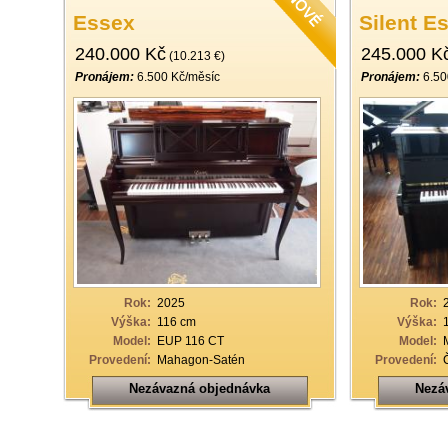
Essex
Silent E
240.000 Kč
245.000 K
(10.213 €)
Pronájem:
6.500 Kč/měsíc
Pronájem:
6.50
Rok:
2025
Rok:
Výška:
116 cm
Výška:
Model:
EUP 116 CT
Model:
Provedení:
Mahagon-Satén
Provedení:
Nezávazná objednávka
Nezá