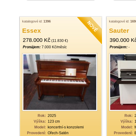
katalogové id:
1396
katalogové id:
169
Essex
Sauter
278.000 Kč
390.000 K
(11.830 €)
Pronájem:
7.000 Kč/měsíc
Pronájem:
-
Rok:
2025
Rok:
Výška:
123 cm
Výška:
Model:
koncertní-s konzolemi
Model:
Provedení:
Ořech-Satén
Provedení: