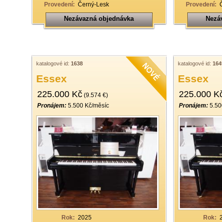
Provedení:
Černý-Lesk
Provedení:
Nezávazná objednávka
Nezá
katalogové id:
1638
katalogové id:
164
Essex
Essex
225.000 Kč
225.000 K
(9.574 €)
Pronájem:
5.500 Kč/měsíc
Pronájem:
5.50
Rok:
2025
Rok: