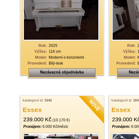
Rok:
2025
Rok:
Výška:
116 cm
Výška:
Model:
Moderní-s konzolemi
Model:
Provedení:
Bílý-lesk
Provedení:
Nezávazná objednávka
Nezá
katalogové id:
1642
katalogové id:
164
Essex
Essex
239.000 Kč
239.000 K
(10.170 €)
Pronájem:
6.000 Kč/měsíc
Pronájem:
6.00