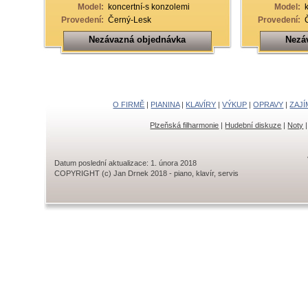
Model:
koncertní-s konzolemi
Model:
Provedení:
Černý-Lesk
Provedení:
Nezávazná objednávka
Nezá
O FIRMĚ
|
PIANINA
|
KLAVÍRY
|
VÝKUP
|
OPRAVY
|
ZAJÍ
Plzeňská filharmonie
|
Hudební diskuze
|
Noty
Datum poslední aktualizace: 1. února 2018
COPYRIGHT (c) Jan Drnek 2018 - piano, klavír, servis