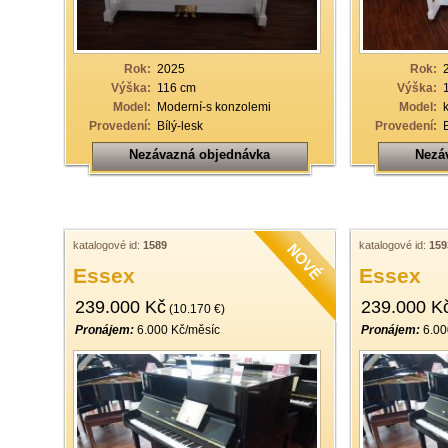
Rok:
2025
Rok:
Výška:
116 cm
Výška:
Model:
Moderní-s konzolemi
Model:
Provedení:
Bílý-lesk
Provedení:
Nezávazná objednávka
Nezá
katalogové id:
1589
katalogové id:
159
Essex
Essex
239.000 Kč
239.000 K
(10.170 €)
Pronájem:
6.000 Kč/měsíc
Pronájem:
6.00