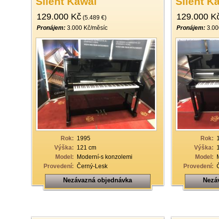
Silent Kawai
Silent K
129.000 Kč
129.000 K
(5.489 €)
Pronájem:
3.000 Kč/měsíc
Pronájem:
3.00
Rok:
1995
Rok:
Výška:
121 cm
Výška:
Model:
Moderní-s konzolemi
Model:
Provedení:
Černý-Lesk
Provedení:
Nezávazná objednávka
Nezá