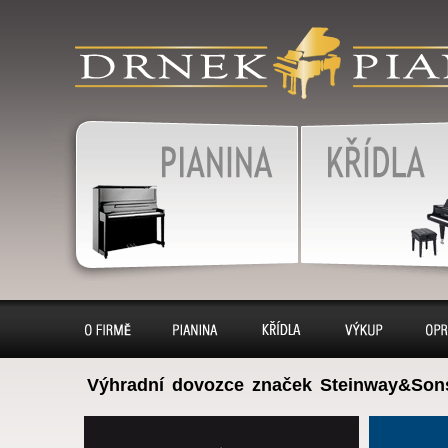
produkty
klavír, klavíry, piáno, piána
pianino, pianina, – piano 
výkup, pronájem, servis
Pianina
Klavír, klavíry
O firmě
Pianina
Klavíry
Výkup
Opr
Výhradní dovozce značek Steinway&Son