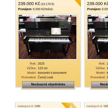
239.000 Kč
239.000 K
(10.170 €)
Pronájem:
6.000 Kč/měsíc
Pronájem:
6.00
Rok:
2025
Rok:
Výška:
123 cm
Výška:
Model:
koncertní-s konzolemi
Model:
Provedení:
Černý-Lesk
Provedení:
Nezávazná objednávka
Nezá
katalogové id:
1380
katalogové id:
158