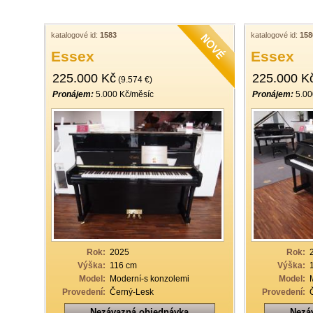
katalogové id:
1583
katalogové id:
158
Essex
Essex
225.000 Kč
225.000 K
(9.574 €)
Pronájem:
5.000 Kč/měsíc
Pronájem:
5.00
Rok:
2025
Rok:
Výška:
116 cm
Výška:
Model:
Moderní-s konzolemi
Model:
Provedení:
Černý-Lesk
Provedení:
Nezávazná objednávka
Nezá