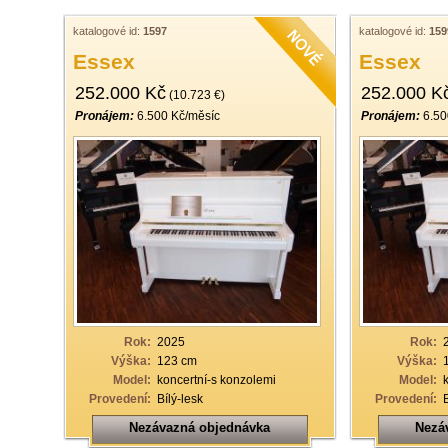
katalogové id:
1597
katalogové id:
159
Essex
Essex
252.000 Kč
252.000 K
(10.723 €)
Pronájem:
6.500 Kč/měsíc
Pronájem:
6.50
Rok:
2025
Rok:
Výška:
123 cm
Výška:
Model:
koncertní-s konzolemi
Model:
Provedení:
Bílý-lesk
Provedení:
Nezávazná objednávka
Nezá