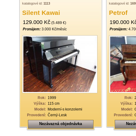
katalogové id:
1113
katalogové id:
169
Silent Kawai
Petrof
129.000 Kč
190.000 K
(5.489 €)
Pronájem:
3.000 Kč/měsíc
Pronájem:
4.70
Rok:
1999
Rok:
Výška:
115 cm
Výška:
Model:
Moderní-s konzolemi
Model:
Provedení:
Černý-Lesk
Provedení:
Nezávazná objednávka
Nezá