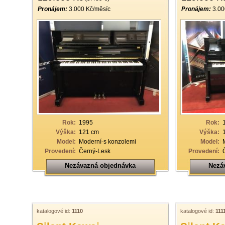
Pronájem:
3.000 Kč/měsíc
Pronájem:
3.00
Rok:
1995
Rok:
Výška:
121 cm
Výška:
Model:
Moderní-s konzolemi
Model:
Provedení:
Černý-Lesk
Provedení:
Nezávazná objednávka
Nezá
katalogové id:
1110
katalogové id:
111