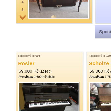
4
5
6
7
Speci
8
9
10
11
katalogové id:
650
katalogové id:
169
Rösler
Scholze
12
69.000 Kč
69.000 Kč
13
(2.936 €)
(
Pronájem:
1.600 Kč/měsíc
Pronájem:
1.75
14
15
16
17
18