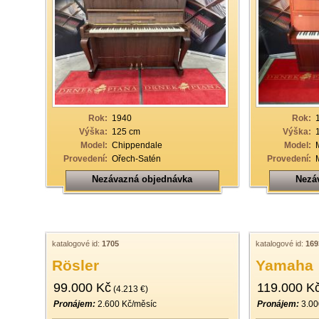
Rok:
1940
Rok:
Výška:
125 cm
Výška:
Model:
Chippendale
Model:
Provedení:
Ořech-Satén
Provedení:
Nezávazná objednávka
Nezá
katalogové id:
1705
katalogové id:
169
Rösler
Yamaha
99.000 Kč
119.000 K
(4.213 €)
Pronájem:
2.600 Kč/měsíc
Pronájem:
3.00