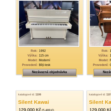
Rok:
1992
Rok:
Výška:
115 cm
Výška:
Model:
Moderní
Model:
Provedení:
Bílý-lesk
Provedení:
Nezávazná objednávka
Nezá
katalogové id:
1106
katalogové id:
110
Silent Kawai
Silent K
129.000 Kč
129.000 K
(5.489 €)