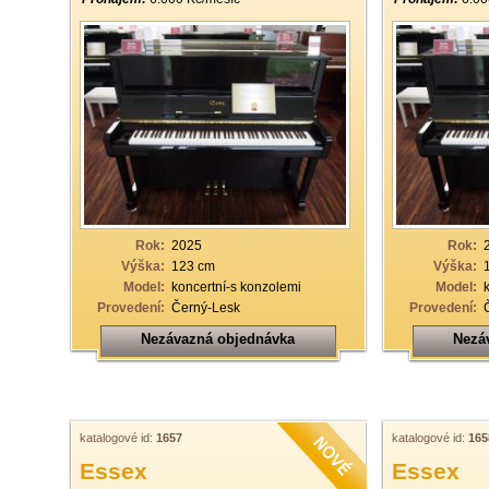
Rok:
2025
Rok:
Výška:
123 cm
Výška:
Model:
koncertní-s konzolemi
Model:
Provedení:
Černý-Lesk
Provedení:
Nezávazná objednávka
Nezá
katalogové id:
1657
katalogové id:
165
Essex
Essex