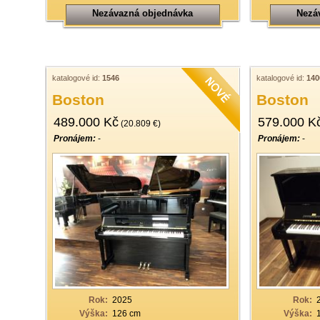
Nezávazná objednávka
Nezá
katalogové id:
1546
katalogové id:
140
Boston
Boston
489.000 Kč
579.000 K
(20.809 €)
Pronájem:
-
Pronájem:
-
Rok:
2025
Rok:
Výška:
126 cm
Výška: